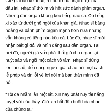
Giờ giải lao kết thúc, rồi buổi hòa nhạc được bắt
đầu lại. Nhạc sĩ thở ra và hết sức đánh phím organ.
Nhưng đàn organ không kêu tiếng nào cả. Có tiếng
xì xào từ dưới ghế ngồi của khán giả. Nhạc sĩ bàng
hoàng và đánh phím organ mạnh hơn nữa nhưng
vẫn không có tiếng nào kêu cả. Lúc đó, nhạc sĩ mới
nhận biết gì đó, và nhìn đằng sau đàn organ. Tại
nơi đó, người già vốn phải thổi gió cho organ lại
huýt sáo và ngồi một cách vô tâm. Nhạc sĩ đứng
lên tại chỗ, đến cùng người già, chào hỏi một cách
lễ phép và xin lỗi về lời nói mà bản thân mình đã
nói.
“Tôi đã nhầm lẫn một lát. Xin hãy phát huy tài năng
tuyệt vời của thầy. Giờ xin bắt đầu buổi hòa nhạc
của chúng ta.”