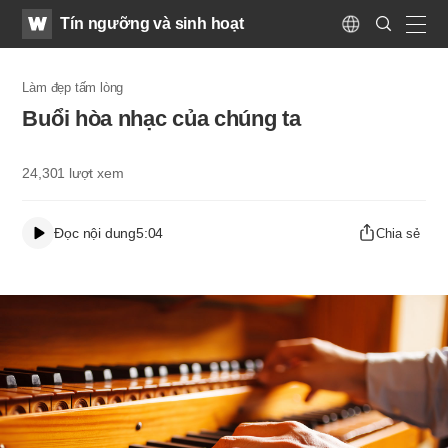
WATV
Search
Tín ngưỡng và sinh hoạt
Submit
Language
naviga
Làm đẹp tấm lòng
Buổi hòa nhạc của chúng ta
24,301
lượt xem
Đọc nội dung
5:04
Chia sẻ