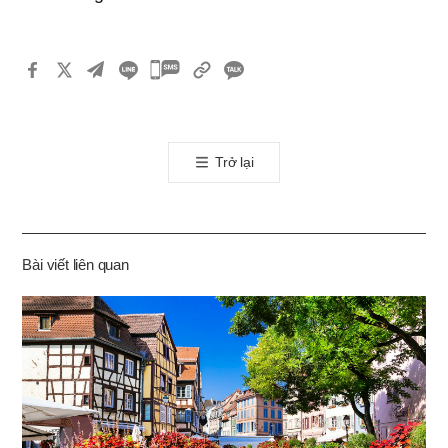
카
카
오
톡
Trở lại
공
유
하
기
Bài viết liên quan