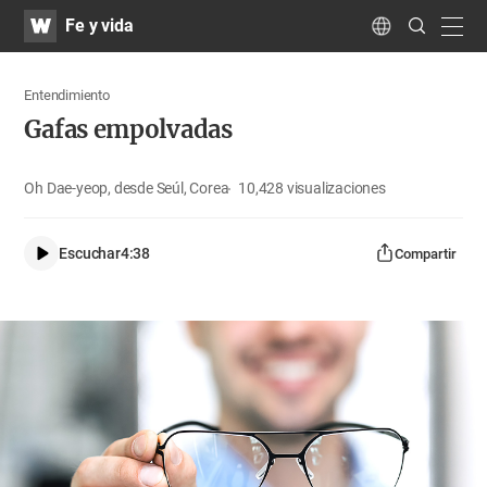
WATV
Search
Fe y vida
Submit
navig
Language
Entendimiento
Gafas empolvadas
Oh Dae-yeop, desde Seúl, Corea
10,428
visualizaciones
Escuchar
4:38
Compartir