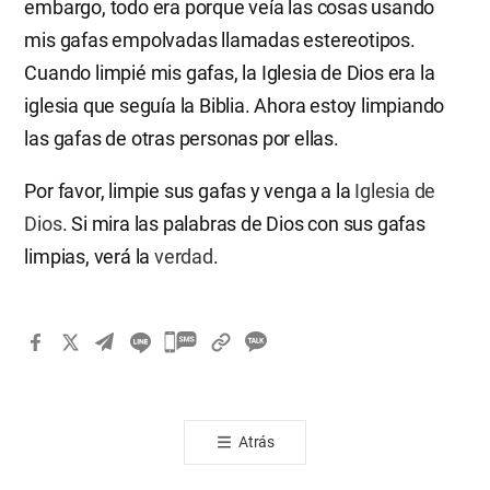
embargo, todo era porque veía las cosas usando
mis gafas empolvadas llamadas estereotipos.
Cuando limpié mis gafas, la Iglesia de Dios era la
iglesia que seguía la Biblia. Ahora estoy limpiando
las gafas de otras personas por ellas.
Por favor, limpie sus gafas y venga a la
Iglesia de
Dios
. Si mira las palabras de Dios con sus gafas
limpias, verá la
verdad
.
카
카
오
톡
Atrás
공
유