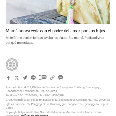
Mamá nunca cede con el poder del amor por sus hijos
Mi teléfono sonó mientras lavaba los platos. Era mamá. Podía adivinar
por qué me estaba…
카
카
Apartado Postal 119, Oficina de Correos de Seongnam Bundang, Bundang-gu,
오
Seongnam-si, Gyeonggi-do, Rep. de Corea
Teléfono: 82-31-738-5999 / Fax: 82-31-738-5998
톡
Gran Asamblea: 50, Sunae-ro, Bundang-gu, Seongnam-si, Gyeonggi-do, Rep. de Corea
공
Iglesia principal: 35, Pangyoyeok-ro, Bundang-gu, Seongnam-si, Gyeonggi-do, Rep. de
Corea
유
Copyright © Iglesia de Dios Sociedad Misionera Mundial. Todos los derechos
하
reservados.
Política de privacidad