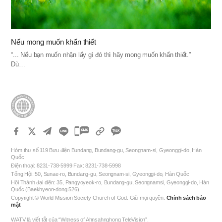
Nếu mong muốn khẩn thiết
“... Nếu bạn muốn nhận lấy gì đó thì hãy mong muốn khẩn thiết.”
Dù…
카
카
Hòm thư số 119 Bưu điện Bundang, Bundang-gu, Seongnam-si, Gyeonggi-do, Hàn
오
Quốc
Điện thoại: 8231-738-5999 Fax: 8231-738-5998
톡
Tổng Hội: 50, Sunae-ro, Bundang-gu, Seongnam-si, Gyeonggi-do, Hàn Quốc
공
Hội Thánh đại diện: 35, Pangyoyeok-ro, Bundang-gu, Seongnamsi, Gyeonggi-do, Hàn
Quốc (Baekhyeon-dong 526)
유
Copyright © World Mission Society Church of God. Giữ mọi quyền.
Chính sách bảo
하
mật
기
WATV là viết tắt của “Witness of Ahnsahnghong TeleVision”.