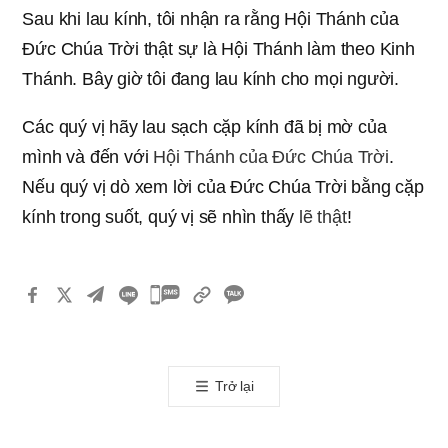
Sau khi lau kính, tôi nhận ra rằng Hội Thánh của
Đức Chúa Trời thật sự là Hội Thánh làm theo Kinh
Thánh. Bây giờ tôi đang lau kính cho mọi người.
Các quý vị hãy lau sạch cặp kính đã bị mờ của
mình và đến với
Hội Thánh của Đức Chúa Trời
.
Nếu quý vị dò xem lời của Đức Chúa Trời bằng cặp
kính trong suốt, quý vị sẽ nhìn thấy
lẽ thật
!
카
카
오
톡
Trở lại
공
유
하