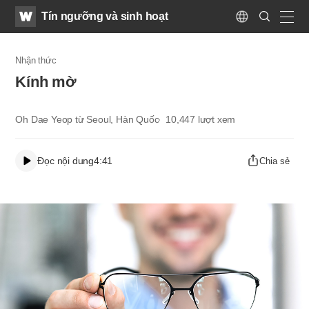
WATV
Search
Tín ngưỡng và sinh hoạt
Submit
Language
naviga
Nhận thức
Kính mờ
Oh Dae Yeop từ Seoul, Hàn Quốc
10,447
lượt xem
Đọc nội dung
4:41
Chia sẻ