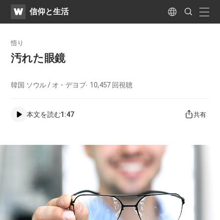
WATV
Search
​信仰と生活
Submit
naviga
Language
悟り
​汚れた眼鏡​
韓国 ソウル / オ・デヨプ
10,457
回視聴
本文を読む
1:47
共有