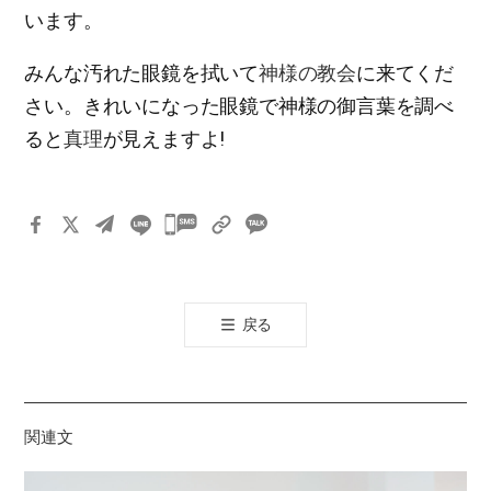
います。
みんな汚れた眼鏡を拭いて
神様の教会
に来てくだ
さい。きれいになった眼鏡で神様の御言葉を調べ
ると
真理
が見えますよ!
카
카
오
톡
戻る
공
유
하
기
関連文