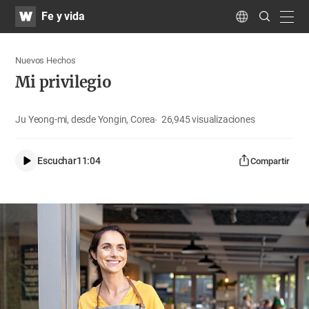
WATV
Search
Fe y vida
Submit
navig
Language
Nuevos Hechos
Mi privilegio
Ju Yeong-mi, desde Yongin, Corea
26,945
visualizaciones
Escuchar
11:04
Compartir