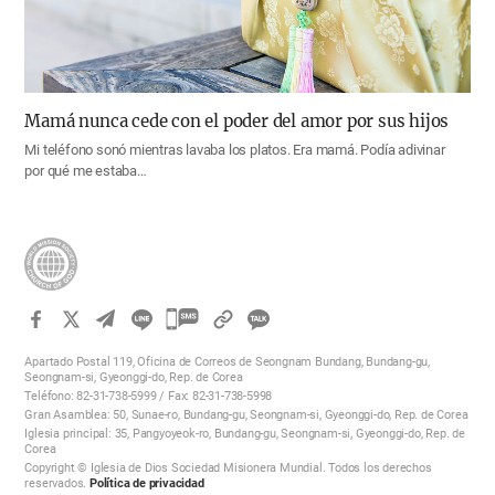
Mamá nunca cede con el poder del amor por sus hijos
Mi teléfono sonó mientras lavaba los platos. Era mamá. Podía adivinar
por qué me estaba…
카
카
Apartado Postal 119, Oficina de Correos de Seongnam Bundang, Bundang-gu,
오
Seongnam-si, Gyeonggi-do, Rep. de Corea
Teléfono: 82-31-738-5999 / Fax: 82-31-738-5998
톡
Gran Asamblea: 50, Sunae-ro, Bundang-gu, Seongnam-si, Gyeonggi-do, Rep. de Corea
공
Iglesia principal: 35, Pangyoyeok-ro, Bundang-gu, Seongnam-si, Gyeonggi-do, Rep. de
Corea
유
Copyright © Iglesia de Dios Sociedad Misionera Mundial. Todos los derechos
하
reservados.
Política de privacidad