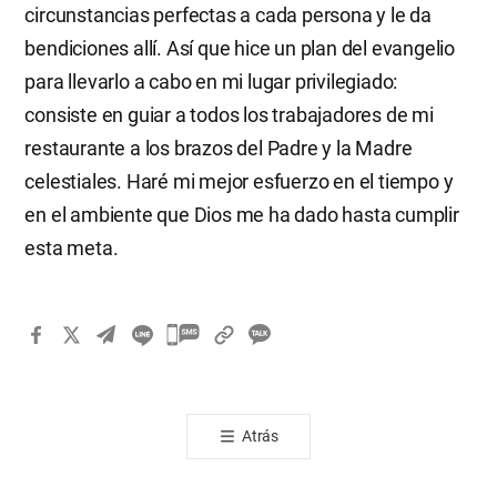
circunstancias perfectas a cada persona y le da
bendiciones allí. Así que hice un plan del evangelio
para llevarlo a cabo en mi lugar privilegiado:
consiste en guiar a todos los trabajadores de mi
restaurante a los brazos del Padre y la Madre
celestiales. Haré mi mejor esfuerzo en el tiempo y
en el ambiente que Dios me ha dado hasta cumplir
esta meta.
카
카
오
톡
Atrás
공
유
하