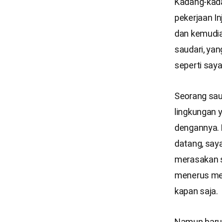
Kadang-kada
pekerjaan In
dan kemudian
saudari, yan
seperti saya
Seorang sau
lingkungan y
dengannya. 
datang, say
merasakan su
menerus mem
kapan saja.
Namun baru-