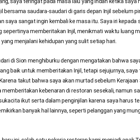
ng, saya teringat pada masa lalu yang indah ketika saya
jil bersama saudara-saudari di garis depan Injil sebelum pin
 saya sangat ingin kembali ke masa itu. Saya iri kepada 
g sepertinya memberitakan Injil, menikmati waktu luang m
 yang menjalani kehidupan yang sulit setiap hari.
dari di Sion menghiburku dengan mengatakan bahwa saya 
ang baik untuk memberitakan Injil, tetapi sejujurnya, saya 
Karena takut bahwa saya akan murtad sebelum Kerajaan
a memberitakan kebenaran di restoran sesekali, namun sa
kacita ikut serta dalam penginjilan karena saya harus te
ikirkan banyak hal lainnya, seperti pelanggan yang mun
baru ini, salah satu pekerja restoran kami menjadi anak 