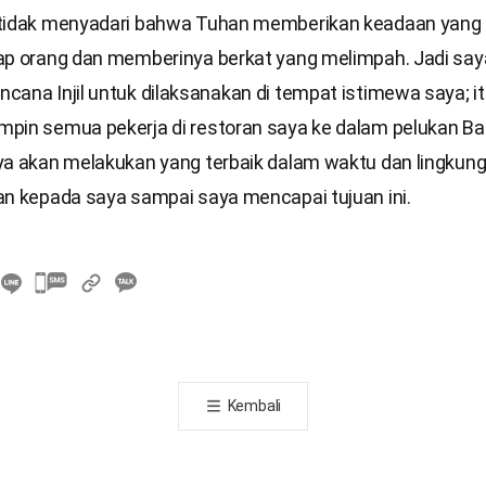
 tidak menyadari bahwa Tuhan memberikan keadaan yang
ap orang dan memberinya berkat yang melimpah. Jadi say
cana Injil untuk dilaksanakan di tempat istimewa saya; i
pin semua pekerja di restoran saya ke dalam pelukan Ba
ya akan melakukan yang terbaik dalam waktu dan lingkun
an kepada saya sampai saya mencapai tujuan ini.
카
카
오
톡
공
Kembali
유
하
기