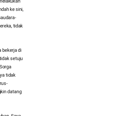
 melakukan
dah ke sini,
saudara-
ereka, tidak
bekerja di
tidak setuju
 Sorga
ya tidak
rus-
gkin datang
Tuhan. Saya