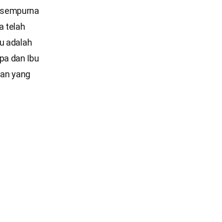
 sempurna
a telah
tu adalah
pa dan Ibu
gan yang