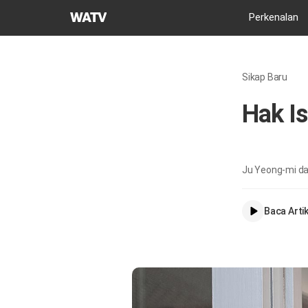
Gereja
Perkenalan
Tuhan
Asosiasi
Misi
Sikap Baru
Dunia
Hak I
Ju Yeong-mi dar
Baca Artik