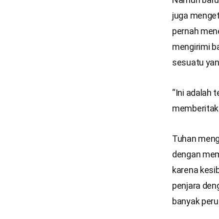
juga menget
pernah men
mengirimi b
sesuatu yan
“Ini adalah
memberitakan
Tuhan mengi
dengan mema
karena kesi
penjara deng
banyak perub