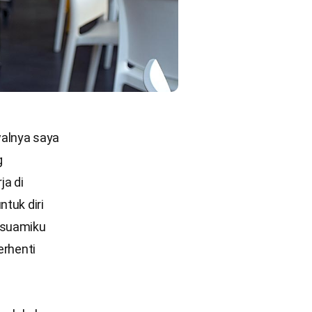
walnya saya
g
ja di
ntuk diri
 suamiku
erhenti