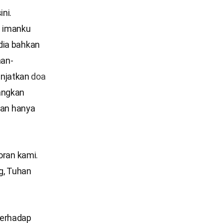
ni.
 imanku
dia bahkan
aan-
anjatkan
doa
angkan
an hanya
oran kami.
g, Tuhan
terhadap