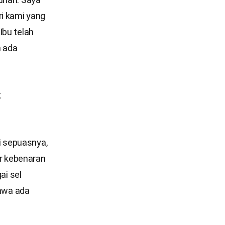
i kami yang
Ibu telah
n ada
k
i sepuasnya,
r kebenaran
i sel
ahwa ada