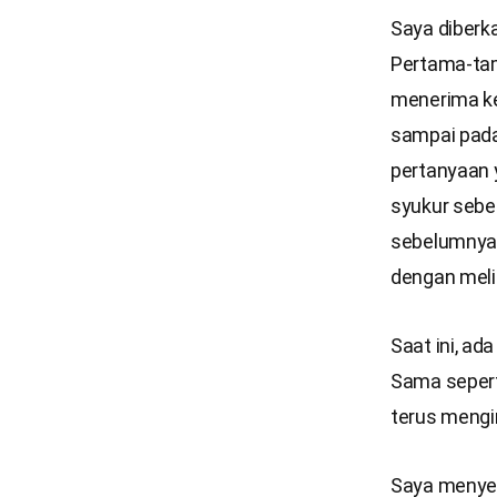
Saya diberka
Pertama-ta
menerima ke
sampai pada
pertanyaan 
syukur sebe
sebelumnya
dengan meli
Saat ini, ad
Sama sepert
terus mengi
Saya menyes