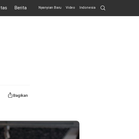
Search
itas
Berita
Nyanyian Baru
Video
Indonesia
Submit
Bagikan