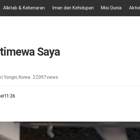
Alkitab & Kebenaran
Iman dan Kehidupan
Misi Dunia
Aktiv
stimewa Saya
i Yongin, Korea
27,097
views
el
11:26