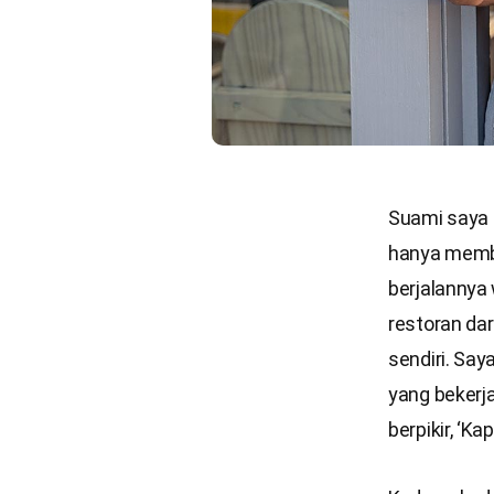
Suami saya 
hanya memba
berjalannya
restoran dar
sendiri. Sa
yang bekerja
berpikir, ‘Ka