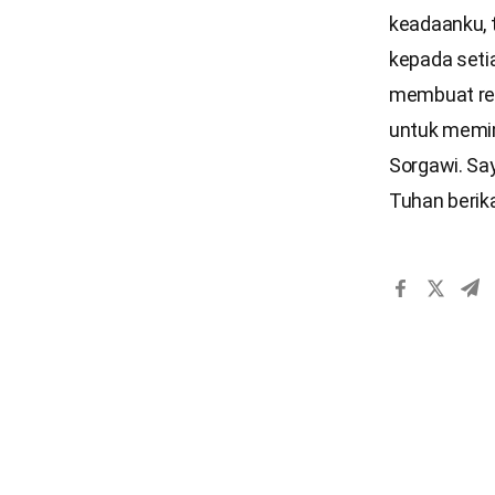
keadaanku,
kepada seti
membuat ren
untuk memim
Sorgawi. Sa
Tuhan berik