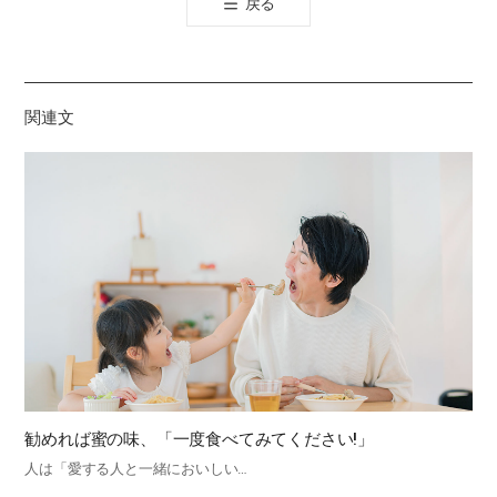
戻る
공
유
하
기
関連文
勧めれば蜜の味、「一度食べてみてください!」
人は「愛する人と一緒においしい…