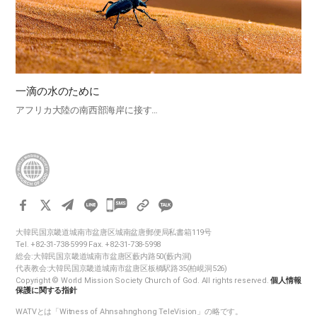
一滴の水のために
アフリカ大陸の南西部海岸に接す…
카
카
大韓民国京畿道城南市盆唐区城南盆唐郵便局私書箱119号
오
Tel. +82-31-738-5999 Fax. +82-31-738-5998
톡
総会:大韓民国京畿道城南市盆唐区藪内路50(藪内洞)
代表教会:大韓民国京畿道城南市盆唐区板橋駅路35(柏峴洞526)
공
Copyright © World Mission Society Church of God. All rights reserved.
個人情報
유
保護に関する指針
하
WATVとは「Witness of Ahnsahnghong TeleVision」の略です。