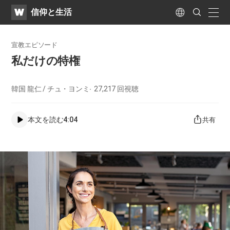
WATV
Search
​信仰と生活
Submit
naviga
Language
宣教エピソード
私だけの特権
韓国 龍仁 / チュ・ヨンミ
27,217
回視聴
本文を読む
4:04
共有