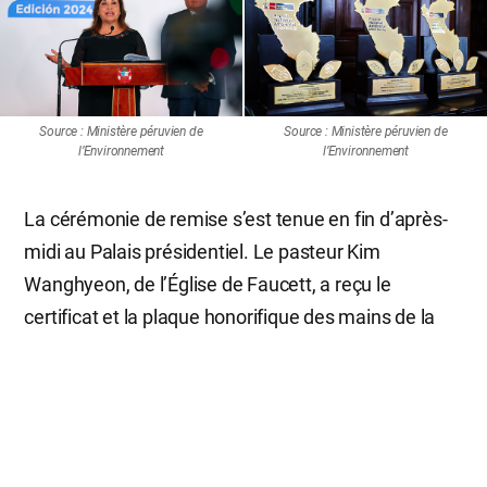
Source : Ministère péruvien de
Source : Ministère péruvien de
l’Environnement
l’Environnement
La cérémonie de remise s’est tenue en fin d’après-
midi au Palais présidentiel. Le pasteur Kim
Wanghyeon, de l’Église de Faucett, a reçu le
certificat et la plaque honorifique des mains de la
présidente
Dina Boluarte
, en tant que représentant
de l’Église de Dieu au Pérou. Dans son allocution, la
cheffe de l’État a félicité les récipiendaires,
déclarant : « Vos efforts créatifs et votre
dévouement apportent une contribution