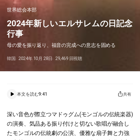
世界総会本部
2024年新しいエルサレムの日記念
行事
母の愛を振り返り、福音の完成への意志を固める
韓国
2024年 10月 28日
29,469
回視聴
本文を読む
9:41
共有
深い音色が際立つマドゥグム(モンゴルの伝統楽器)
の演奏、気品ある振り付けと切ない歌唱が融合し
たモンゴルの伝統劇の公演、優雅な扇子舞と力強