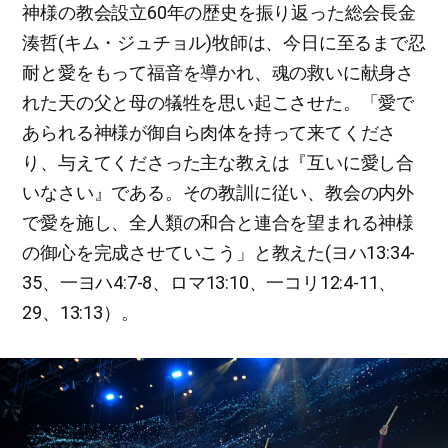
神様の教会設立60年の歴史を振り返った総会長金
湊哲(キム・ジュチョル)牧師は、今日に至るまで忍
耐と愛をもって福音を導かれ、魂の救いに献身さ
れた天の父と母の犠牲を思い起こさせた。「愛で
あられる神様が御自ら肉体を持って来てくださ
り、与えてくださった主な教えは『互いに愛し合
いなさい』である。その教訓に従い、教会の内外
で愛を施し、全人類の和合と連合を望まれる神様
の御心を完成させていこう」と教えた(ヨハ13:34-
35、一ヨハ4:7-8、ロマ13:10、一コリ12:4-11、
29、13:13）。