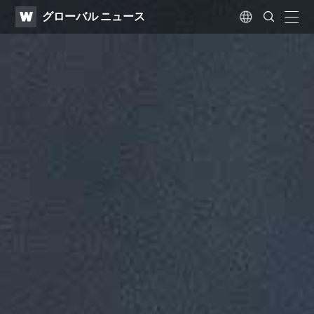
WATV
Search
グローバル ニュース
Submit
naviga
Language