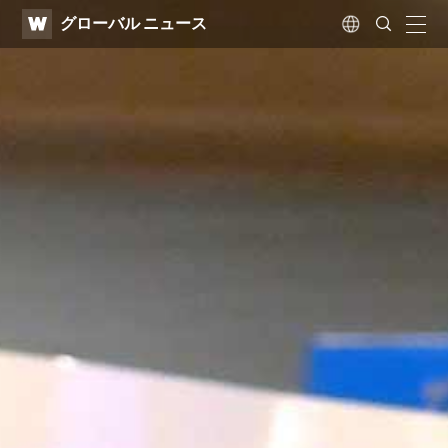
WATV
Search
グローバル ニュース
Submit
naviga
Language