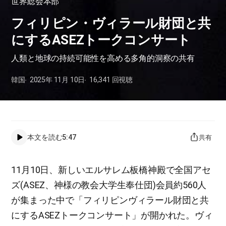
世界総会本部
フィリピン・ヴィラール財団と共
にするASEZトークコンサート
人類と地球の持続可能性を高める多角的洞察の共有
韓国
2025年 11月 10日
16,341
回視聴
本文を読む
5:47
共有
11月10日、新しいエルサレム板橋神殿で全国アセ
ズ(ASEZ、神様の教会大学生奉仕団)会員約560人
が集まった中で「フィリピンヴィラール財団と共
にするASEZトークコンサート」が開かれた。ヴィ