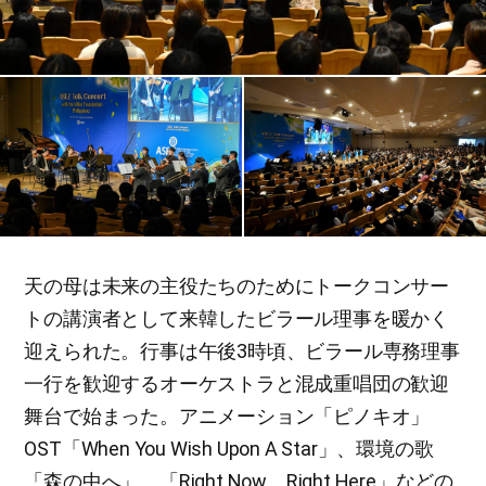
天の母は未来の主役たちのためにトークコンサー
トの講演者として来韓したビラール理事を暖かく
迎えられた。行事は午後3時頃、ビラール専務理事
一行を歓迎するオーケストラと混成重唱団の歓迎
舞台で始まった。アニメーション「ピノキオ」
OST「When You Wish Upon A Star」、環境の歌
「森の中へ」、「Right Now、Right Here」などの