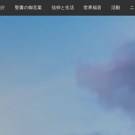
紹介
​聖書の御言葉
​信仰と生活
世界福音
活動
ニ