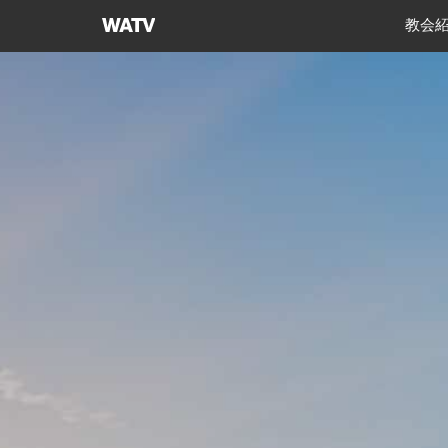
神
教会
様
の
教
会
世
界
福
音
宣
教
協
会