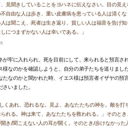
て、見聞きしていることをヨハネに伝えなさい。目の見え
の不自由な人は歩き、重い皮膚病を患っている人は清くな
い人は聞こえ、死者は生き返り、貧しい人は福音を告げ知
たしにつまずかない人は幸いである。」
-6
ネが牢に入れられ、死を目前にして、来られると預言さ
ス様なのかを確認しようと、自分の弟子たちを送りまし
なたなのかと聞かれた時、イエス様は預言者イザヤの預
ださいました。
々しくあれ、恐れるな。見よ、あなたたちの神を。敵を打
来られる。神は来て、あなたたちを救われる。」そのとき
が開き/聞こえない人の耳が開く。そのとき/歩けなかった