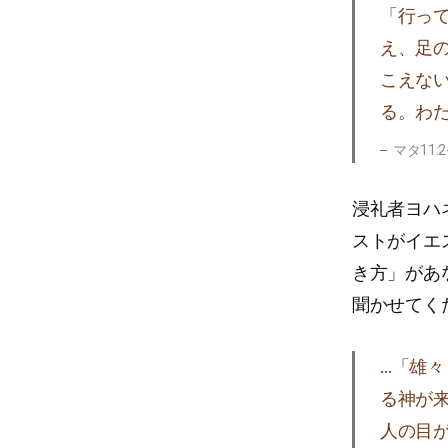
「行っ
え、足
こえな
る。わ
マタ11:2
浸礼者ヨハ
ストがイエ
き方」があ
聞かせてく
…「雄
る神が
人の目