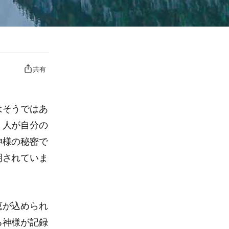
共有
はそうではあ
、人が自分の
神様の秘密で
明されていま
恵が込められ
る神様が記録