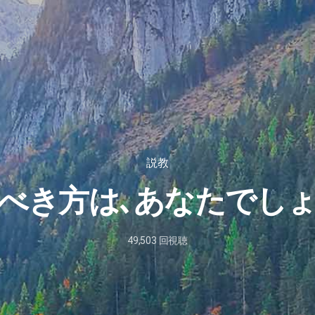
説教
べき方は､あなたでし
49,503
回視聴
2024
年
9
月
4