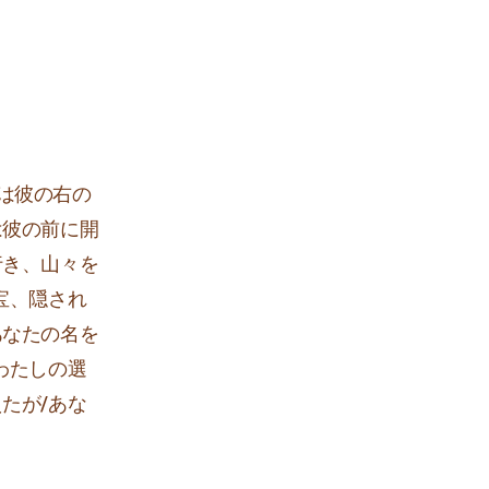
は彼の右の
は彼の前に開
行き、山々を
宝、隠され
あなたの名を
わたしの選
たが/あな