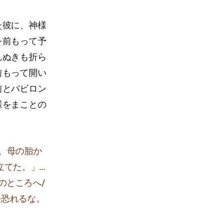
た彼に、神様
を前もって予
んぬきも折ら
前もって開い
前とバビロン
様をまことの
。母の胎か
立てた。」…
のところへ/
を恐れるな。