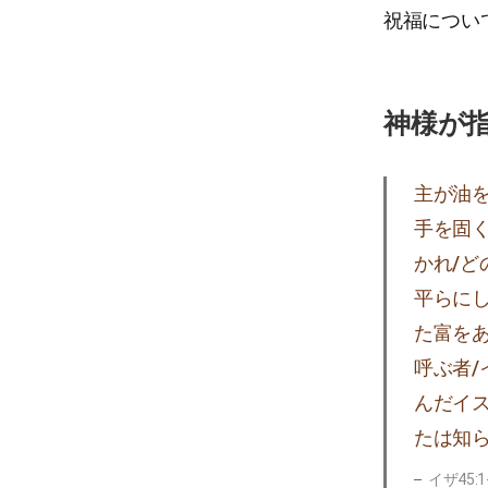
祝福につい
神様が
主が油
手を固
かれ/
平らに
た富を
呼ぶ者
んだイ
たは知
イザ45:1