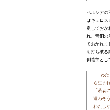
ペルシアの
はキュロス
定しておか
れ、青銅の
ておかれま
を打ち破る
創造主として
…「わ
ら生まれ
「若者
遣わそ
わたし