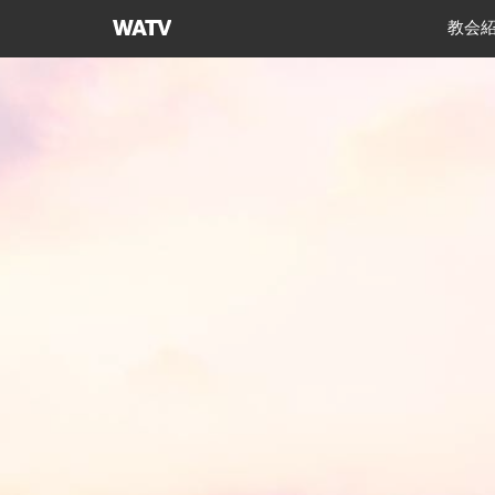
神
教会
様
の
教
会
世
界
福
音
宣
教
協
会