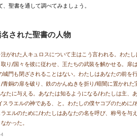
て、聖書を通して調べてみましょう。
指名された聖書の人物
を注がれた人キュロスについて主はこう言われる。わたし
く取り/国々を彼に従わせ、王たちの武裝を解かせる。扉
どの城門も閉ざされることはない。わたしはあなたの前を
し/青銅の扉を破り、鉄のかんぬきを折り/暗闇に置かれた
あなたに与える。あなたは知るようになる/わたしは主、
/イスラエルの神である、と。わたしの僕ヤコブのために/
スラエルのために/わたしはあなたの名を呼び、称号を与え
らなかった。
-4