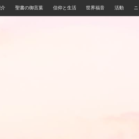
紹介
​聖書の御言葉
​信仰と生活
世界福音
活動
ニ