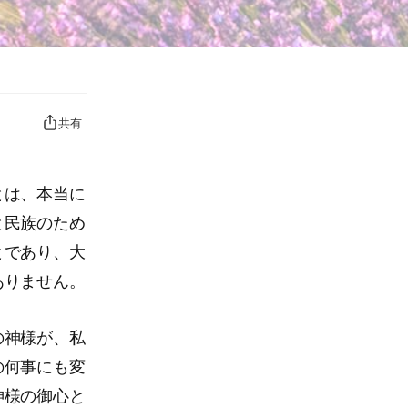
共有
とは、本当に
と民族のため
とであり、大
ありません。
の神様が、私
の何事にも変
神様の御心と