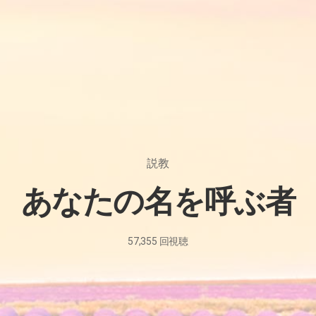
説教
あなたの名を呼ぶ者
57,355
回視聴
2024
年
9
月
15