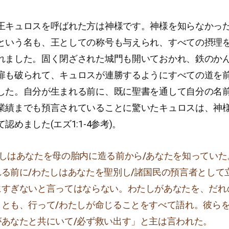
王キュロスを呼ばれた方は神様です。神様を知らなかっ
という名も、王としての称号も与えられ、すべての摂理
れました。固く閉ざされた城門も開いておかれ、鉄のか
扉も破られて、キュロスが連勝するようにすべての道を
した。自分が生まれる前に、既に聖書を通して自分の名
業績までも預言されていることに驚いたキュロスは、神
認めました(エズ1:1-4参考)。
たしはあなたを母の胎内に造る前から/あなたを知っていた
る前に/わたしはあなたを聖別し/諸国民の預言者として
にすぎないと言ってはならない。わたしがあなたを、だれ
うとも、行って/わたしが命じることをすべて語れ。彼ら
があなたと共にいて/必ず救い出す」と主は言われた。