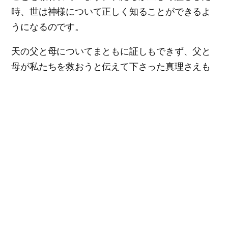
時、世は神様について正しく知ることができるよ
うになるのです。
天の父と母についてまともに証しもできず、父と
母が私たちを救おうと伝えて下さった真理さえも
まともに伝えることができなければ、神様の証人
として、子供だと言うには恥ずかしいはずです。
人が伝える内容をただ聞くだけでなく、これから
は神様の真実の証人として、父なる神様、母なる
神様を誰にでも、自信を持って証ししてみましょ
う。
証言しなければ不幸である
天の父と母は、真なる神様です。それなのにこの