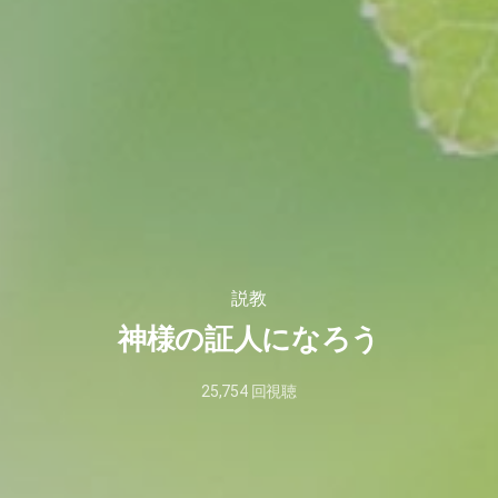
説教
神様の証人になろう
25,754
回視聴
2026
年
2
月
10