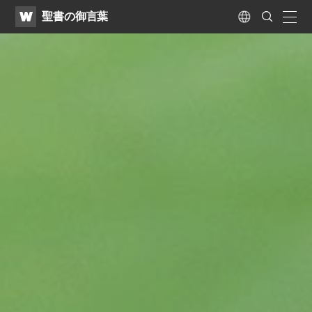
WATV
Search
聖書の御言葉
Submit
naviga
Language