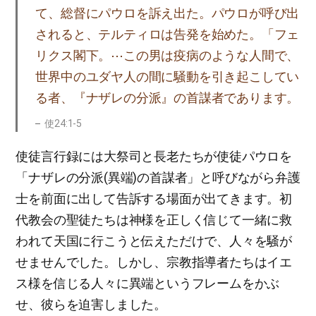
て、総督にパウロを訴え出た。パウロが呼び出
されると、テルティロは告発を始めた。「フェ
リクス閣下。⋯この男は疫病のような人間で、
世界中のユダヤ人の間に騒動を引き起こしてい
る者、『ナザレの分派』の首謀者であります。
使24:1-5
使徒言行録には大祭司と長老たちが使徒パウロを
「ナザレの分派(異端)の首謀者」と呼びながら弁護
士を前面に出して告訴する場面が出てきます。初
代教会の聖徒たちは神様を正しく信じて一緒に救
われて天国に行こうと伝えただけで、人々を騒が
せませんでした。しかし、宗教指導者たちはイエ
ス様を信じる人々に異端というフレームをかぶ
せ、彼らを迫害しました。