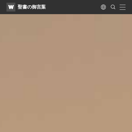
WATV
Search
聖書の御言葉
Submit
naviga
Language