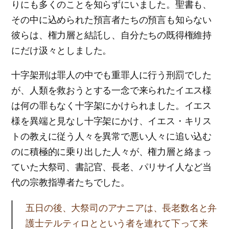
りにも多くのことを知らずにいました。聖書も、
その中に込められた預言者たちの預言も知らない
彼らは、権力層と結託し、自分たちの既得権維持
にだけ汲々としました。
十字架刑は罪人の中でも重罪人に行う刑罰でした
が、人類を救おうとする一念で来られたイエス様
は何の罪もなく十字架にかけられました。イエス
様を異端と見なし十字架にかけ、イエス・キリス
トの教えに従う人々を異常で悪い人々に追い込む
のに積極的に乗り出した人々が、権力層と絡まっ
ていた大祭司、書記官、長老、パリサイ人など当
代の宗教指導者たちでした。
五日の後、大祭司のアナニアは、長老数名と弁
護士テルティロとという者を連れて下って来