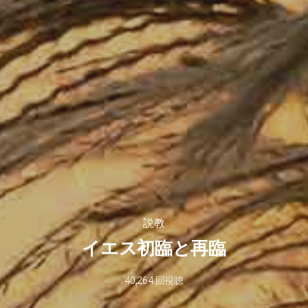
説教
イエス初臨と再臨
40,264
回視聴
2026
年