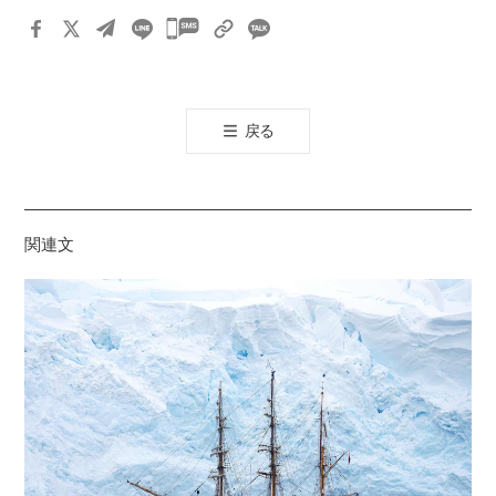
카
카
오
톡
戻る
공
유
하
기
関連文