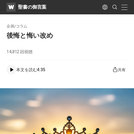
WATV
Search
聖書の御言葉
Submit
naviga
Language
企画/コラム
後悔と悔い改め
14,812
回視聴
本文を読む
4:35
共有