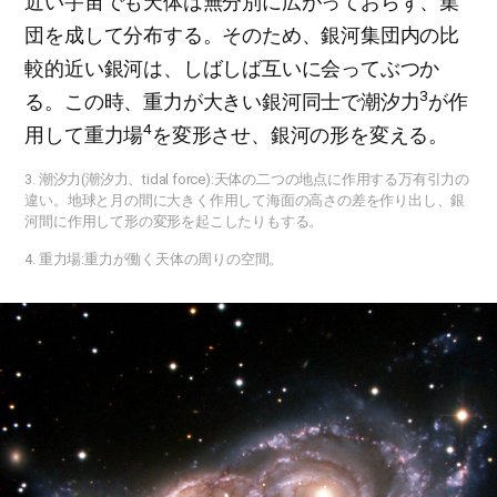
近い宇宙でも天体は無分別に広がっておらず、集
団を成して分布する。そのため、銀河集団内の比
較的近い銀河は、しばしば互いに会ってぶつか
3
る。この時、重力が大きい銀河同士で潮汐力
が作
4
用して重力場
を変形させ、銀河の形を変える。
3. 潮汐力(潮汐力、tidal force):天体の二つの地点に作用する万有引力の
違い。地球と月の間に大きく作用して海面の高さの差を作り出し、銀
河間に作用して形の変形を起こしたりもする。
4. 重力場:重力が働く天体の周りの空間。