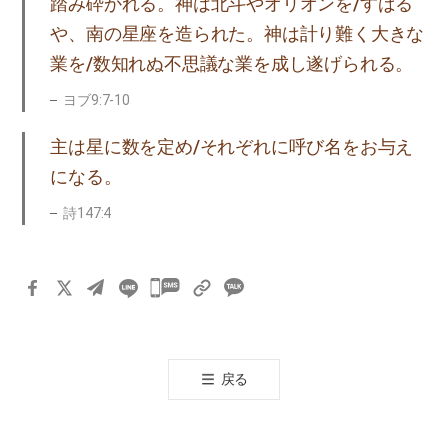
踏み砕かれる。神は北斗やオリオンを/すばる
や、南の星座を造られた。神は計り難く大きな
業を/数知れぬ不思議な業を成し遂げられる。
ヨブ9:7-10
主は星に数を定め/それぞれに呼び名をお与え
になる。
詩147:4
카
카
오
톡
戻る
공
유
하