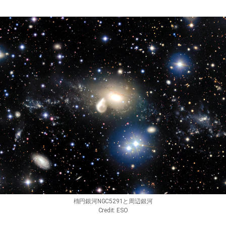
楕円銀河NGC5291と周辺銀河
Credit: ESO