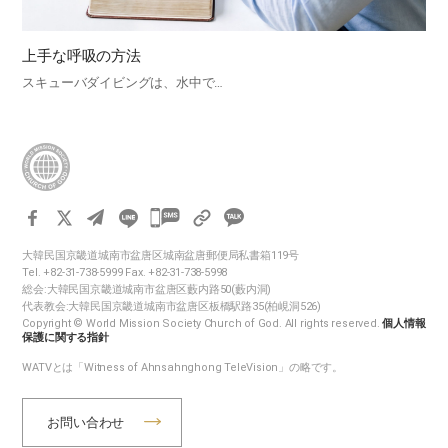
上手な呼吸の方法
スキューバダイビングは、水中で…
카
카
大韓民国京畿道城南市盆唐区城南盆唐郵便局私書箱119号
오
Tel. +82-31-738-5999 Fax. +82-31-738-5998
톡
総会:大韓民国京畿道城南市盆唐区藪内路50(藪内洞)
代表教会:大韓民国京畿道城南市盆唐区板橋駅路35(柏峴洞526)
공
Copyright © World Mission Society Church of God. All rights reserved.
個人情報
유
保護に関する指針
하
WATVとは「Witness of Ahnsahnghong TeleVision」の略です。
기
お問い合わせ