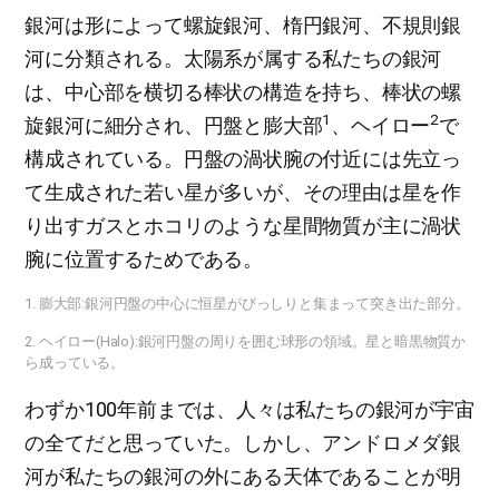
銀河は形によって螺旋銀河、楕円銀河、不規則銀
河に分類される。太陽系が属する私たちの銀河
は、中心部を横切る棒状の構造を持ち、棒状の螺
1
2
旋銀河に細分され、円盤と膨大部
、ヘイロー
で
構成されている。円盤の渦状腕の付近には先立っ
て生成された若い星が多いが、その理由は星を作
り出すガスとホコリのような星間物質が主に渦状
腕に位置するためである。
1. 膨大部:銀河円盤の中心に恒星がびっしりと集まって突き出た部分。
2. ヘイロー(Halo):銀河円盤の周りを囲む球形の領域。星と暗黒物質か
ら成っている。
わずか100年前までは、人々は私たちの銀河が宇宙
の全てだと思っていた。しかし、アンドロメダ銀
河が私たちの銀河の外にある天体であることが明