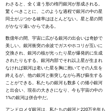
わさると、全く違う形の楕円銀河が形成される。
驚くべきことに、このような過程で銀河の中の星
同士がぶつかる確率はほとんどない。星と星の間
がかなり遠いからである。
数億年の間、宇宙に広がる銀河の出会いは奇妙で
美しい。銀河衝突の余波でガスやホコリが互いに
交換され、銀河の核が光ったり星が爆発的に生成
されたりもする。銀河内部でそれ以上星が生まれ
なければ銀河は老いた星を胸に抱いてその人生を
終えるが、他の銀河と衝突しながら再び蘇生する
ことができる。私たちの銀河も数多くの矮小銀河
と出会い、現在の大きさになり、今も宇宙の中の
1%の銀河は併合中だ。
アンドロメダ銀河は、私たちの銀河と220万光年も