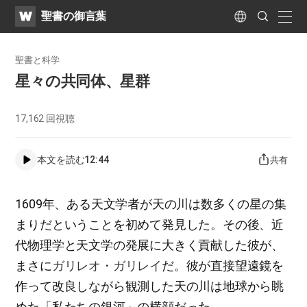
WATV
Search
聖書の御言葉
Submit
naviga
Language
聖書と科学
星々の共同体、星群
17,162
回視聴
本文を読む
12:44
共有
1609年、ある天文学者が天の川は数多くの星の集
まりだということを初めて発見した。その後、近
代物理学と天文学の発展に大きく貢献した彼が、
まさに
ガリレオ・ガリレイ
だ。彼が直接望遠鏡を
作って改良しながら観測した天の川は地球から眺
めた「私たちの銀河」の横顔だった。