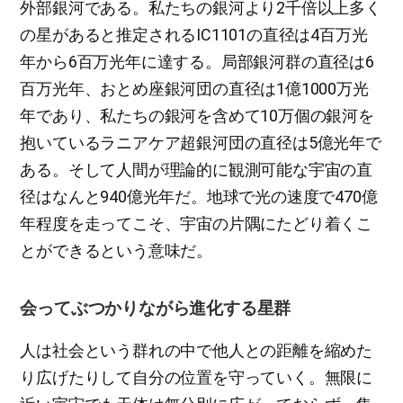
外部銀河である。私たちの銀河より2千倍以上多く
の星があると推定されるIC1101の直径は4百万光
年から6百万光年に達する。局部銀河群の直径は6
百万光年、おとめ座銀河団の直径は1億1000万光
年であり、私たちの銀河を含めて10万個の銀河を
抱いているラニアケア超銀河団の直径は5億光年で
ある。そして人間が理論的に観測可能な宇宙の直
径はなんと940億光年だ。地球で光の速度で470億
年程度を走ってこそ、宇宙の片隅にたどり着くこ
とができるという意味だ。
会ってぶつかりながら進化する星群
人は社会という群れの中で他人との距離を縮めた
り広げたりして自分の位置を守っていく。無限に