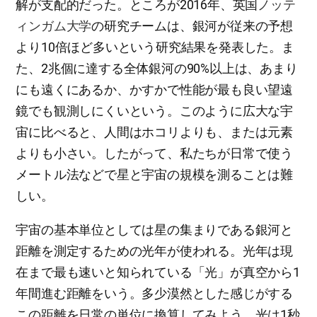
解が支配的だった。ところが2016年、英国
ノッテ
ィンガム大学
の研究チームは、銀河が従来の予想
より10倍ほど多いという研究結果を発表した。ま
た、2兆個に達する全体銀河の90%以上は、あまり
にも遠くにあるか、かすかで性能が最も良い望遠
鏡でも観測しにくいという。このように広大な宇
宙に比べると、人間はホコリよりも、または元素
よりも小さい。したがって、私たちが日常で使う
メートル法などで星と宇宙の規模を測ることは難
しい。
宇宙の基本単位としては星の集まりである銀河と
距離を測定するための光年が使われる。光年は現
在まで最も速いと知られている「光」が真空から1
年間進む距離をいう。多少漠然とした感じがする
この距離を日常の単位に換算してみよう。光は1秒