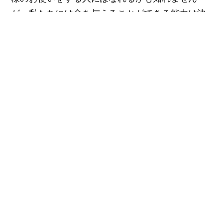
が、私たちには命を与えることができる能力は決
してありません。結局この御言葉は、命を下さる
花嫁が、神様であられるということを意味してい
ます。
他方、天のエルサレムは、いわば自由な身の女
であって、これはわたしたちの母です。
ガラ4:26
神様は、父なる神様についても理解しがたい私た
ちに、母なる神様もおられるという事実を試験問
題として出題されました。そして、その問題の答
えを下さるためにシオンに導かれて、この世を造
られる前から隠されていた秘密であるエロヒム神
様を知らせてくださいました。