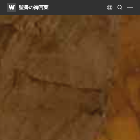
WATV
Search
聖書の御言葉
Submit
naviga
Language