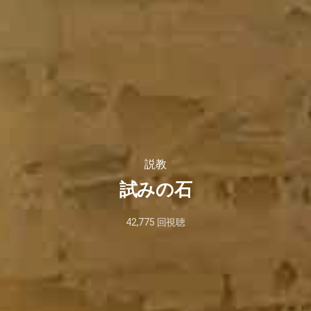
説教
試みの石
42,775
回視聴
2024
年
9
月
9
日