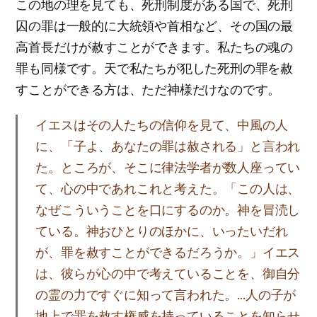
この地の理を見ても、死刑制度がある国で、死刑
囚の罪は一般的に大統領や首相など、その国の最
高首長だけが赦すことができます。私たちの魂の
罪も同様です。天で私たちが犯した死刑の罪を赦
すことができる方は、ただ神様だけなのです。
イエスはその人たちの信仰を見て、中風の人
に、「子よ、あなたの罪は赦される」と言われ
た。ところが、そこに律法学者が数人座ってい
て、心の中であれこれと考えた。「この人は、
なぜこういうことを口にするのか。神を冒涜し
ている。神おひとりのほかに、いったいだれ
が、罪を赦すことができるだろうか。」イエス
は、彼らが心の中で考えていることを、御自分
の霊の力ですぐに知って言われた。…人の子が
地上で罪を赦す権威を持っていることを知らせ