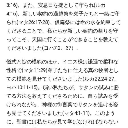
3:16)。また、安息日を掟として守られ(ルカ
4:16)、新しい契約の過越祭を弟子たちと一緒に守
られ(マタ26:17-28)、仮庵祭には命の水を約束して
くださることで、私たちが新しい契約の祭りを守
ってこそ、天国に行くことができることを教えて
くださいました(ヨハ7:2、37）。
儀式と掟の模範のほか、イエス様は謙遜で柔和な
性格で(マタ11:29)弟子たちに仕える真の牧者とし
ての模範を見せてくださいました(ルカ22:24-27、
ヨハ10:11-15)。弱い私たちが、サタンの試みに勝
てる方法を教えてくださるために、自ら試みを受
けられながら、神様の御言葉でサタンを退ける姿
も見せてくださいました(マタ4:1-11)。このよう
に、聖書には私たちが見て学ばなければならない