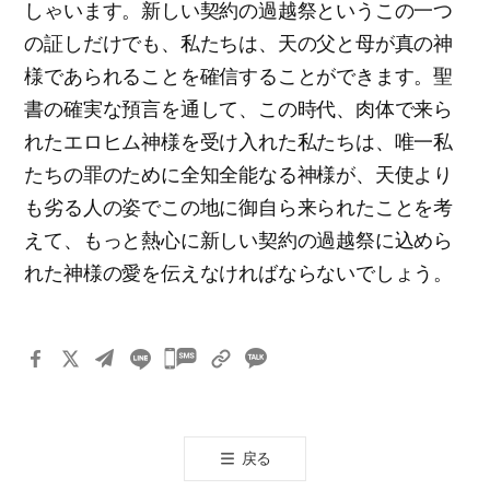
しゃいます。新しい契約の過越祭というこの一つ
の証しだけでも、私たちは、天の父と母が真の神
様であられることを確信することができます。聖
書の確実な預言を通して、この時代、肉体で来ら
れたエロヒム神様を受け入れた私たちは、唯一私
たちの罪のために全知全能なる神様が、天使より
も劣る人の姿でこの地に御自ら来られたことを考
えて、もっと熱心に新しい契約の過越祭に込めら
れた神様の愛を伝えなければならないでしょう。
카
카
오
톡
戻る
공
유