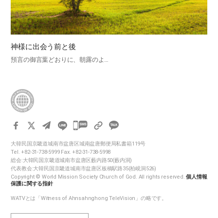
神様に出会う前と後
預言の御言葉どおりに、朝露のよ…
카
카
大韓民国京畿道城南市盆唐区城南盆唐郵便局私書箱119号
오
Tel. +82-31-738-5999 Fax. +82-31-738-5998
톡
総会:大韓民国京畿道城南市盆唐区藪内路50(藪内洞)
代表教会:大韓民国京畿道城南市盆唐区板橋駅路35(柏峴洞526)
공
Copyright © World Mission Society Church of God. All rights reserved.
個人情報
유
保護に関する指針
하
WATVとは「Witness of Ahnsahnghong TeleVision」の略です。
기