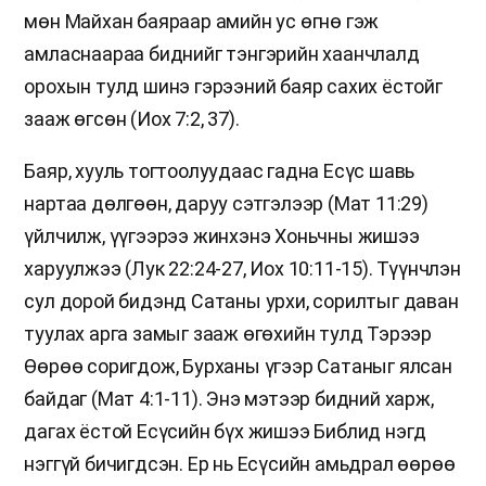
мөн Майхан баяраар амийн ус өгнө гэж
амласнаараа биднийг тэнгэрийн хаанчлалд
орохын тулд шинэ гэрээний баяр сахих ёстойг
зааж өгсөн (Иох 7:2, 37).
Баяр, хууль тогтоолуудаас гадна Есүс шавь
нартаа дөлгөөн, даруу сэтгэлээр (Мат 11:29)
үйлчилж, үүгээрээ жинхэнэ Хоньчны жишээ
харуулжээ (Лук 22:24-27, Иох 10:11-15). Түүнчлэн
сул дорой бидэнд Сатаны урхи, сорилтыг даван
туулах арга замыг зааж өгөхийн тулд Тэрээр
Өөрөө соригдож, Бурханы үгээр Сатаныг ялсан
байдаг (Мат 4:1-11). Энэ мэтээр бидний харж,
дагах ёстой Есүсийн бүх жишээ Библид нэгд
нэггүй бичигдсэн. Ер нь Есүсийн амьдрал өөрөө