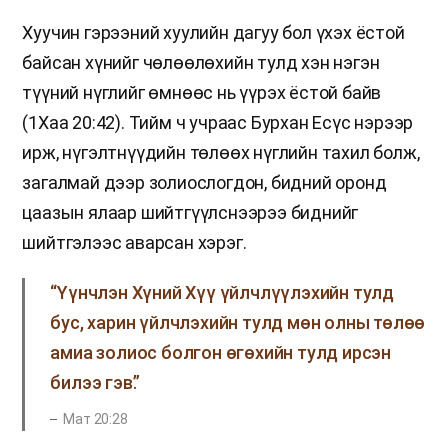
Хуучин гэрээний хуулийн дагуу бол үхэх ёстой
байсан хүнийг чөлөөлөхийн тулд хэн нэгэн
түүний нүглийг өмнөөс нь үүрэх ёстой байв
(1Хаа 20:42). Тийм ч учраас Бурхан Есүс нэрээр
ирж, нүгэлтнүүдийн төлөөх нүглийн тахил болж,
загалмай дээр золиослогдон, бидний оронд
цаазын ялаар шийтгүүлснээрээ биднийг
шийтгэлээс аварсан хэрэг.
“Үүнчлэн Хүний Хүү үйлчлүүлэхийн тулд
бус, харин үйлчлэхийн тулд мөн олны төлөө
амиа золиос болгон өгөхийн тулд ирсэн
билээ гэв.”
Мат 20:28