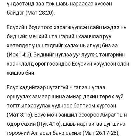
үндэстэнд заа гэж шавь нараасаа хүссэн
байдаг (Мат 28:20).
Есүсийн бодитоор хэрэгжүүлсэн сайн мэдээ нь
биднийг мөнхийн тэнгэрийн хаанчлал руу
хөтөлдөг үнэн гэдгийг хэлэх нь илүүц биз ээ
(Иох 14:6). Биднийг нүглээ уучлуулж, тэнгэрийн
хаанчлалд орог гэсэндээ Есүсийн үзүүлсэн олон
жишээ бий.
Есүс хэдийгээр нүгэлгүй ч гэлээ нүглээ
оршуулах замаар шинэ амиар дахин төрөх зүй
тогтлыг харуулах үүднээс баптисм хүртсэн
(Мат 3:16). Есүс мөн заншил ёсоороо Амралтын
өдөр сахин (Лук 4:16), шавь нартайгаа цуг шинэ
гэрээний Алгасал баяр сахиж (Мат 26:17-28),