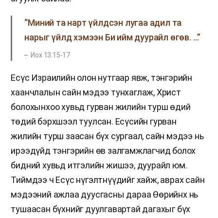
“Миний та нарт үйлдсэн лугаа адил та
нарыг үйлд хэмээн Би ийм дуурайл өгөв. …”
Иох 13:15-17
Есүс Израилийн олон нутгаар явж, тэнгэрийн
хаанчлалын сайн мэдээ тунхаглаж, Христ
болохынхоо хувьд гурван жилийн турш өдий
төдий бэрхшээл туулсан. Есүсийн гурван
жилийн турш заасан бүх сургаал, сайн мэдээ нь
ирээдүйд тэнгэрийн өв залгамжлагчид болох
бидний хувьд итгэлийн жишээ, дуурайл юм.
Тиймдээ ч Есүс нүгэлтнүүдийг хайж, аврах сайн
мэдээний ажлаа дуусгасны дараа Өөрийнх нь
тушаасан бүхнийг дуулгавартай дагахыг бүх