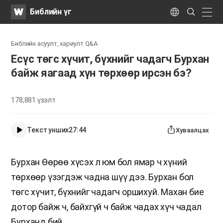
WATV
Search
Библийн үг
Submit
naviga
Language
Библийн асуулт, хариулт Q&A
Есүс төгс хүчит, бүхнийг чадагч Бурхан
байж яагаад хүн төрхөөр ирсэн бэ?
178,881
үзэлт
Текст унших
27:44
Хуваалцах
Бурхан Өөрөө хүсэх л юм бол ямар ч хүний
төрхөөр үзэгдэж чадна шүү дээ. Бурхан бол
төгс хүчит, бүхнийг чадагч оршихуй. Махан бие
дотор байж ч, байхгүй ч байж чадах хүч чадал
Бурханд бий.