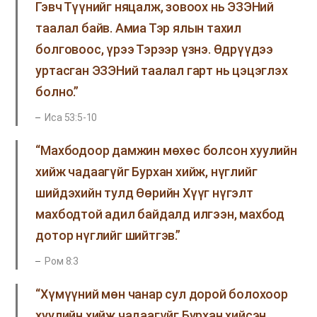
Гэвч Түүнийг няцалж, зовоох нь ЭЗЭНий
таалал байв. Амиа Тэр ялын тахил
болговоос, үрээ Тэрээр үзнэ. Өдрүүдээ
уртасган ЭЗЭНий таалал гарт нь цэцэглэх
болно.”
Иса 53:5-10
“Махбодоор дамжин мөхөс болсон хуулийн
хийж чадаагүйг Бурхан хийж, нүглийг
шийдэхийн тулд Өөрийн Хүүг нүгэлт
махбодтой адил байдалд илгээн, махбод
дотор нүглийг шийтгэв.”
Ром 8:3
“Хүмүүний мөн чанар сул дорой болохоор
хуулийн хийж чадаагүйг Бурхан хийсэн.