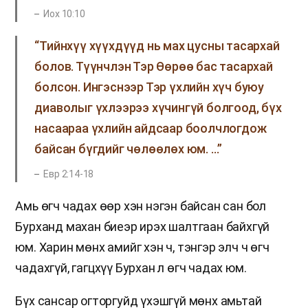
Иох 10:10
“Тийнхүү хүүхдүүд нь мах цусны тасархай
болов. Түүнчлэн Тэр Өөрөө бас тасархай
болсон. Ингэснээр Тэр үхлийн хүч буюу
диаволыг үхлээрээ хүчингүй болгоод, бүх
насаараа үхлийн айдсаар боолчлогдож
байсан бүгдийг чөлөөлөх юм. …”
Евр 2:14-18
Амь өгч чадах өөр хэн нэгэн байсан сан бол
Бурханд махан биеэр ирэх шалтгаан байхгүй
юм. Харин мөнх амийг хэн ч, тэнгэр элч ч өгч
чадахгүй, гагцхүү Бурхан л өгч чадах юм.
Бүх сансар огторгуйд үхэшгүй мөнх амьтай