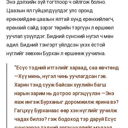
Энэ дэлхийн зүй тогтлоор ч ойлгож болно.
Цаазын ял гүйцэлдүүлдэг улс оронд
ерөнхийдөө цаазын ялтай хүнд ерөнхийлөгч,
ерөнхий сайд зэрэг төрийн тэргүүн л өршөөл
уучлал үзүүлдэг. Бидний сүнсний нүгэл ч мөн
адил. Бидний тэнгэрт үйлдсэн үхэх ёстой
нүглийг зөвхөн Бурхан л өршөөж уучилна.
“Есүс тэдний итгэлийг хараад, саа өвчтөнд
—Хүү минь, нүгэл чинь уучлагдсан гэв.
Харин тэнд сууж байсан хуулийн багш
нарын зарим нь дотроо эргэцүүлэн —Энэ
яаж ингэж Бурханыг доромжилж ярина вэ?
Гагцхүү Бурханаас өөр хэн нүглийг уучилж
чадах билээ? гэж бодоход тэр даруй Есүс
сүнсээрээ тэдний эргэцүүллийг мэдээд,