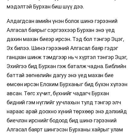
мэдэлтэй Бурхан биш шүү дээ.
Алдагдсан амийн үнэн болох шинэ гэрээний
Алгасал баярыг сэргээхээр Бурхан энэ үед
дахин махан биеэр ирсэн. Тэд бол тэнгэр Эцэг,
Эх билээ. Шинэ гэрээний Алгасал баяр гэдэг
ганцхан шинж тэмдгээр нь ч хүртэл тэнгэр Эцэг,
Эхийгээ бид Бурхан гэж баталж чадна. Библийн
баттай зөгнөлийн дагуу энэ үед махан бие
өмсөн ирсэн Елохим Бурханыг бид бүхэн хүлээн
авсан. Төгс хүчит, бүхнийг чадагч Бурхан
бидний гэм нүглийг уучлахын тулд тэнгэр элч
нараас арай доохно хүний төрхөөр энэ дэлхийд
биечлэн ирснийг бодоод бид шинэ гэрээний
Алгасал баярт шингэсэн Бурханы хайрыг улам