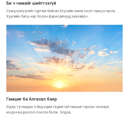
Би ч чамайг шийтгэхгүй
Сүмд хүмүүсийг сургаж байсан Есүсийн өмнө хэсэг хүмүүс ирэв.
Хуулийн багш нар болон фарисайчууд завхайрч…
Гамшиг ба Алгасал баяр
Өдөр тутамдаа л бид өдий төдий гай гамшиг гарсан талаарх
мэдээ мэдээлэл сонсох болж. Элдэв…