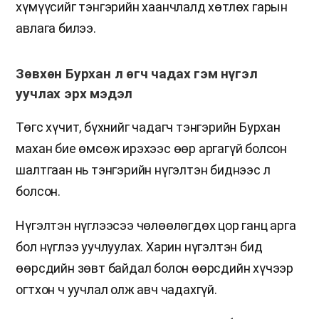
хүмүүсийг тэнгэрийн хаанчлалд хөтлөх гарын
авлага билээ.
Зөвхөн Бурхан л өгч чадах гэм нүгэл
уучлах эрх мэдэл
Төгс хүчит, бүхнийг чадагч тэнгэрийн Бурхан
махан бие өмсөж ирэхээс өөр аргагүй болсон
шалтгаан нь тэнгэрийн нүгэлтэн биднээс л
болсон.
Нүгэлтэн нүглээсээ чөлөөлөгдөх цор ганц арга
бол нүглээ уучлуулах. Харин нүгэлтэн бид
өөрсдийн зөвт байдал болон өөрсдийн хүчээр
огтхон ч уучлал олж авч чадахгүй.