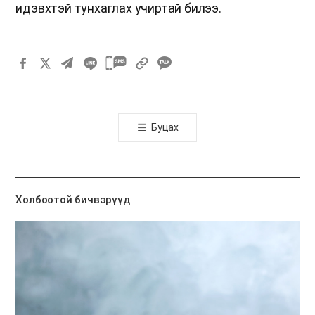
идэвхтэй тунхаглах учиртай билээ.
카
카
오
톡
Буцах
공
유
하
기
Холбоотой бичвэрүүд