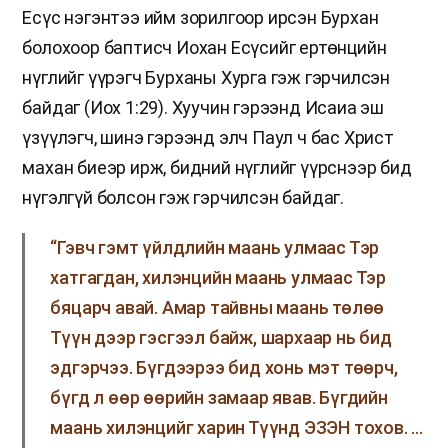
Есүс нэгэнтээ ийм зорилгоор ирсэн Бурхан
болохоор баптисч Иохан Есүсийг ертөнцийн
нүглийг үүрэгч Бурханы Хурга гэж гэрчилсэн
байдаг (Иох 1:29). Хуучин гэрээнд Исаиа эш
үзүүлэгч, шинэ гэрээнд элч Паул ч бас Христ
махан биеэр ирж, бидний нүглийг үүрснээр бид
нүгэлгүй болсон гэж гэрчилсэн байдаг.
“Гэвч гэмт үйлдлийн маань улмаас Тэр
хатгагдан, хилэнцийн маань улмаас Тэр
бяцарч авай. Амар тайвны маань төлөө
Түүн дээр гэсгээл байж, шархаар нь бид
эдгэрчээ. Бүгдээрээ бид хонь мэт төөрч,
бүгд л өөр өөрийн замаар явав. Бүгдийн
маань хилэнцийг харин Түүнд ЭЗЭН тохов. …