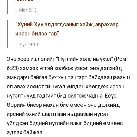
Мат 9:13
“Хүний Хүү алдагдсаныг хайж, аврахаар
ирсэн билээ гэв.”
Лук 19:10
Энэ хоёр ишлэлийг “Нүглийн хөлс нь үхэл” (Ром
6:23) хэмээх үгтэй холбож үзвэл энэ дэлхийд
амьдарч байгаа бүх хүн тэнгэрт байхдаа цаазын
ял авах зохистой нүгэл үйлдэн хөөгдөж ирсэн
нүгэлтнүүд гэдгийг бид ойлгож чадна. Есүс
Өөрийн биеэр махан бие өмсөн энэ дэлхийд
ирсний эхний шалтгаан нь цаазын нүгэл
үйлдсэн бидний нүглийн ялыг бидний өмнөөс
эдлэх байжээ.