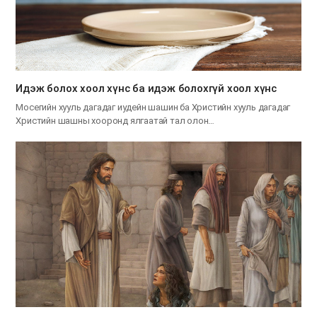
Идэж болох хоол хүнс ба идэж болохгүй хоол хүнс
Мосегийн хууль дагадаг иудейн шашин ба Христийн хууль дагадаг
Христийн шашны хооронд ялгаатай тал олон…