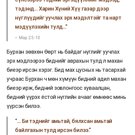
тэдэнд… Харин Хүний Хүү газар дээр
нүглүүдийг уучлах эрх мэдэлтэйг та нарт
мэдүүлэхийн тулд…”
Мар 2:5-10
Бурхан зөвхөн Өөрт нь байдаг нүглийг уучлах
эрх мэдлээрээ биднийг аврахын тулд л махан
биеэр ирсэн хэрэг. Бид мах цусных нь тасархай
учраас Бурхан ч мөн хүмүүн бидний адил махан
биеэр ирж, бидний зовлонгоос хуваалцан,
бидний үүрэх ёстой нүглийн ачааг өмнөөс минь
үүрсэн билээ.
“… Би тэднийг амьтай, бялхсан амьтай
байлгахын тулд ирсэн билээ.”