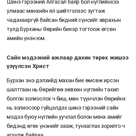
Шинэ гэрээний Алгасал баяр бол нүглийнхээ
улмаас мөнхийн ял шийтгэлээс зугтаж
чадахааргүй байсан бидний сүнсийг аврахын
тулд Бурханы Өөрийн биеэр тогтоож өгсөн
амийн үнэн юм.
Сайн мэдээний ажлаар дахин төрөх жишээ
үзүүлсэн Христ
Бурхан энэ дэлхийд махан бие өмсөж ирсэн
шалтгаан нь Өөрийгөө зөвхөн нүглийн тахил
болгон золиослох ч биш, мөн түүнчлэн Өөрийнх
нь золиосоор гүйцэлдэх шинэ гэрээний сайн
мэдээ буюу нүглийн уучлал болон мөнх амийг
бидэнд өгөх үнэнийг зааж, тунхаглах зорилго ч
агуулж байлаа.