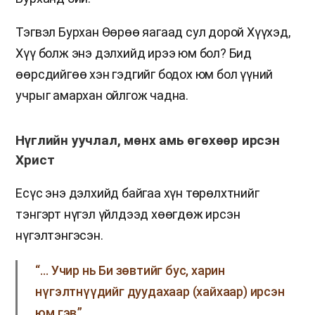
Тэгвэл Бурхан Өөрөө яагаад сул дорой Хүүхэд,
Хүү болж энэ дэлхийд ирээ юм бол? Бид
өөрсдийгөө хэн гэдгийг бодох юм бол үүний
учрыг амархан ойлгож чадна.
Нүглийн уучлал, мөнх амь өгөхөөр ирсэн
Христ
Есүс энэ дэлхийд байгаа хүн төрөлхтнийг
тэнгэрт нүгэл үйлдээд хөөгдөж ирсэн
нүгэлтэнгэсэн.
“… Учир нь Би зөвтийг бус, харин
нүгэлтнүүдийг дуудахаар (хайхаар) ирсэн
юм гэв.”