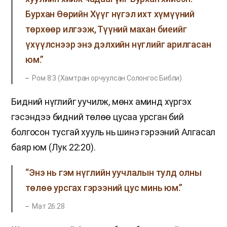
Бурхан Өөрийн Хүүг нүгэл ихт хүмүүний
төрхөөр илгээж, Түүний махан биеийг
үхүүлснээр энэ дэлхийн нүглийг арилгасан
юм.”
Ром 8:3 (Хамтран орчуулсан Солонгос Библи)
Бидний нүглийг уучилж, мөнх аминд хүргэх
гэсэндээ бидний төлөө цусаа урсган бий
болгосон тусгай хууль нь шинэ гэрээний Алгасал
баяр юм (Лук 22:20).
“Энэ нь гэм нүглийн уучлалын тулд олны
төлөө урсгах гэрээний цус минь юм.”
Мат 26:28