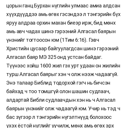
цорын ганц Бурхан нүглийн улмаас амиа алдсан
хүүхдүүддээ амь өгөх гэсэндээ л тэнгэрийн бүх
яруу алдраа орхин махан биеэр ирж, бид мөнх
амь авч чадах шинэ гэрээний Алгасал баярын
үнэнийг тогтоосон юм (1Тим 6:16). Гэвч
Христийн цусаар байгуулагдсан шинэ гэрээний
Алгасал баяр МЭ 325 онд устсан байдаг.
Түүнээс хойш 1600 жил гэх урт удаан он жилийн
турш Алгасал баярыг хэн ч олж нээж чадаагүй.
Энэ талаар Библид тодорхой гэгч нь бичсэн
байхад ч тоо томшгүй олон шашин судлаач,
алдартай Библи судлаачдын хэн нь ч Алгасал
баярын үнэнийг олж чадаагүй юм. Учир нь тэд ч
бас зүгээр л тэнгэрийн нүгэлтнүүд болохоос
үхэх ёстой нүглийг уучилж, мөнх амь өгөх эрх