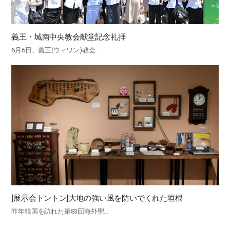
義王・城南中央教会献堂記念礼拝
6月6日、義王(ウィワン)教会…
[展示会トントン]大地の強い風を防いでくれた垣根
昨年韓国を訪れた第83回海外聖…