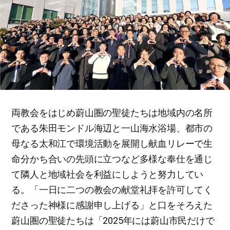
両教会をはじめ蔚山圏の聖徒たちは地域内の名所
である朱田モンドル海辺と一山海水浴場、都市の
母なる太和江で環境活動を展開し献血リレーで生
命分かち合いの先頭に立つなど多様な奉仕を通じ
て隣人と地域社会を利益にしようと努力してい
る。「一日に二つの教会の献堂礼拝を許可してく
ださった神様に感謝申し上げる」と口をそろえた
蔚山圏の聖徒たちは「2025年には蔚山市民だけで