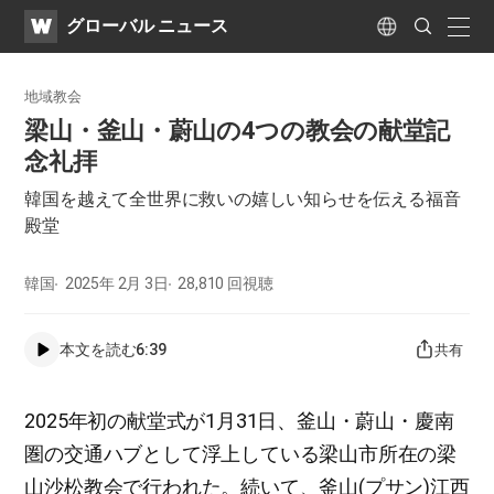
WATV
Search
グローバル ニュース
Submit
naviga
Language
地域教会
梁山・釜山・蔚山の4つの教会の献堂記
念礼拝
韓国を越えて全世界に救いの嬉しい知らせを伝える福音
殿堂
韓国
2025年 2月 3日
28,810
回視聴
本文を読む
6:39
共有
2025年初の献堂式が1月31日、釜山・蔚山・慶南
圏の交通ハブとして浮上している梁山市所在の梁
山沙松教会で行われた。続いて、釜山(プサン)江西