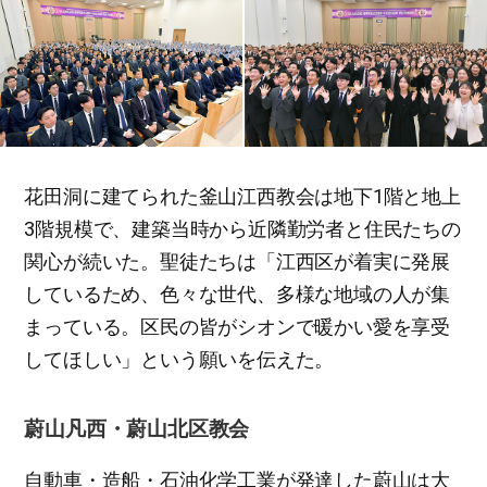
花田洞に建てられた釜山江西教会は地下1階と地上
3階規模で、建築当時から近隣勤労者と住民たちの
関心が続いた。聖徒たちは「江西区が着実に発展
しているため、色々な世代、多様な地域の人が集
まっている。区民の皆がシオンで暖かい愛を享受
してほしい」という願いを伝えた。
蔚山凡西・蔚山北区教会
自動車・造船・石油化学工業が発達した蔚山は大