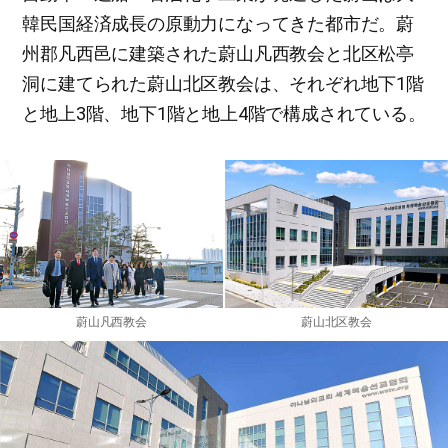
韓民国経済成長の原動力になってきた都市だ。蔚
州郡凡西邑に建築された蔚山凡西教会と北区松亭
洞に建てられた蔚山北区教会は、それぞれ地下1階
と地上3階、地下1階と地上4階で構成されている。
蔚山凡西教会
蔚山北区教会