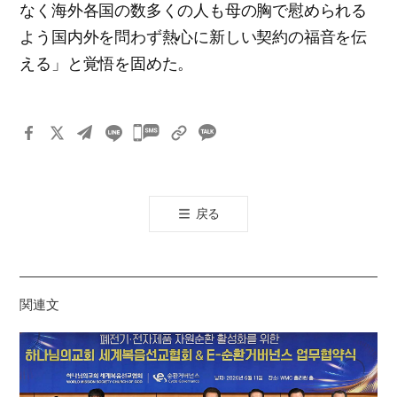
なく海外各国の数多くの人も母の胸で慰められる
よう国内外を問わず熱心に新しい契約の福音を伝
える」と覚悟を固めた。
카
카
오
톡
戻る
공
유
하
기
関連文