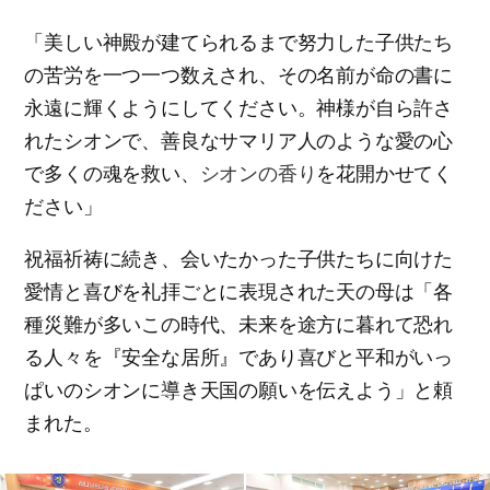
「美しい神殿が建てられるまで努力した子供たち
の苦労を一つ一つ数えされ、その名前が命の書に
永遠に輝くようにしてください。神様が自ら許さ
れたシオンで、善良なサマリア人のような愛の心
で多くの魂を救い、
シオンの香り
を花開かせてく
ださい」
祝福祈祷に続き、会いたかった子供たちに向けた
愛情と喜びを礼拝ごとに表現された天の母は「各
種災難が多いこの時代、未来を途方に暮れて恐れ
る人々を『安全な居所』であり喜びと平和がいっ
ぱいのシオンに導き天国の願いを伝えよう」と頼
まれた。