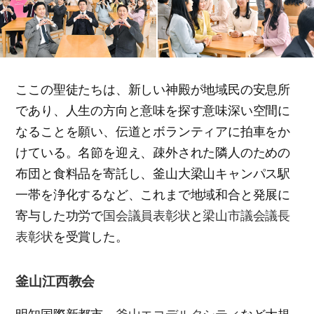
ここの聖徒たちは、新しい神殿が地域民の安息所
であり、人生の方向と意味を探す意味深い空間に
なることを願い、伝道とボランティアに拍車をか
けている。名節を迎え、疎外された隣人のための
布団と食料品を寄託し、釜山大梁山キャンパス駅
一帯を浄化するなど、これまで地域和合と発展に
寄与した功労で
国会議員表彰状
と
梁山市議会議長
表彰状
を受賞した。
釜山江西教会