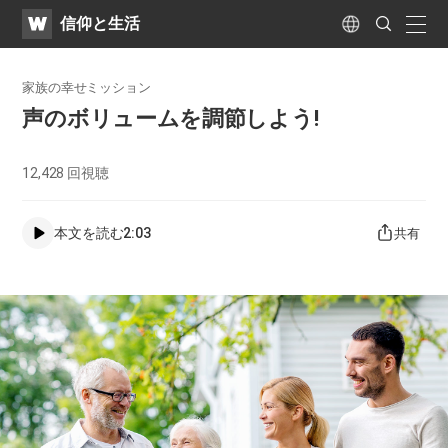
WATV
Search
​信仰と生活
Submit
naviga
Language
家族の幸せミッション
声のボリュームを調節しよう!
12,428
回視聴
本文を読む
2:03
共有