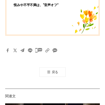
恨みや不平不満は、“音声オフ”
카
카
오
톡
戻る
공
유
하
기
関連文