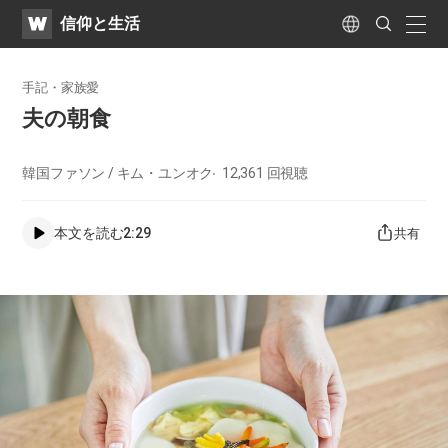
WATV
Search
​信仰と生活
Submit
naviga
Language
手記・家族愛
​夫の朝食​
韓国ファソン / キム・ユンオク
12,361
回視聴
本文を読む
2:29
共有