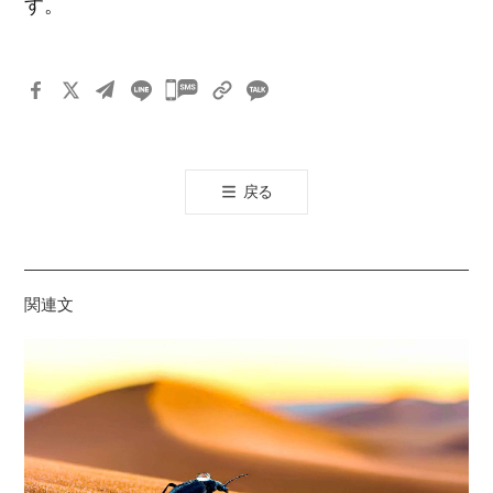
す。
카
카
오
톡
戻る
공
유
하
기
関連文