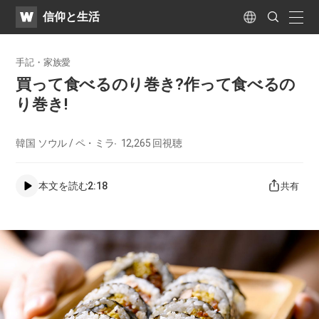
WATV
Search
​信仰と生活
Submit
naviga
Language
手記・家族愛
買って食べるのり巻き?作って食べるの
り巻き!
韓国 ソウル / ペ・ミラ
12,265
回視聴
本文を読む
2:18
共有