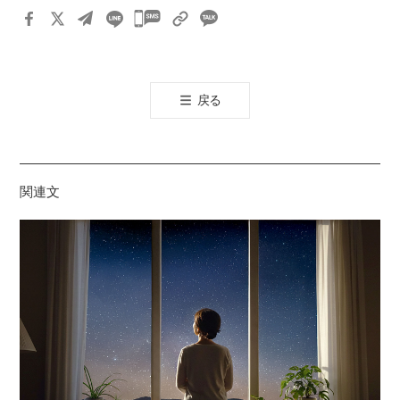
카
카
오
톡
戻る
공
유
하
기
関連文