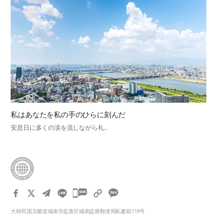
私はあなたを私の手のひらに刻んだ
安息日に多くの涙を流しながら礼…
카
카
大韓民国京畿道城南市盆唐区城南盆唐郵便局私書箱119号
오