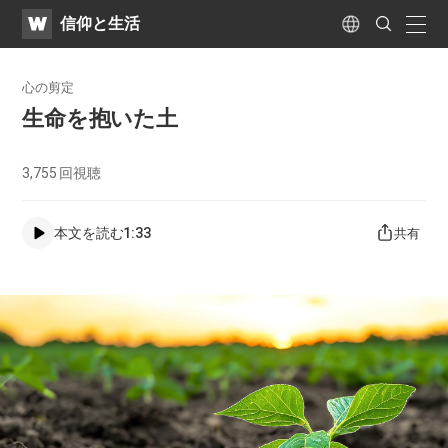
WATV
Search
​信仰と生活
Submit
naviga
Language
心の剪定
生命を抱いた土
3,755
回視聴
本文を読む
1:33
共有