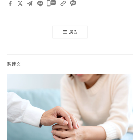
카
카
오
톡
戻る
공
유
하
기
関連文