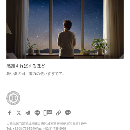
感謝すればするほど
暑い夏の日、電力の使いすぎでア…
카
카
大韓民国京畿道城南市盆唐区城南盆唐郵便局私書箱119号
오
Tel. +82-31-738-5999 Fax. +82-31-738-5998