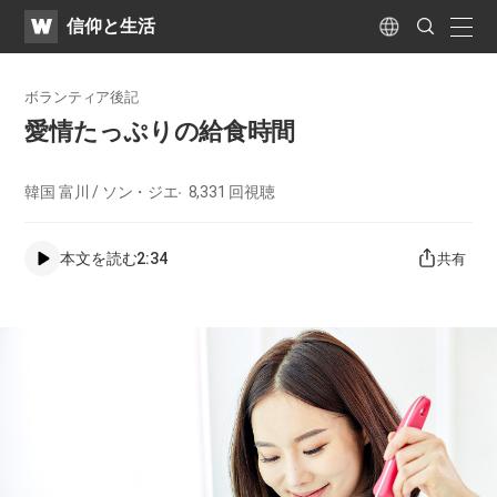
WATV
Search
​信仰と生活
Submit
naviga
Language
ボランティア後記
愛情たっぷりの給食時間
韓国 富川 / ソン・ジエ
8,331
回視聴
本文を読む
2:34
共有