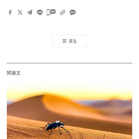
카
카
오
톡
戻る
공
유
하
기
関連文