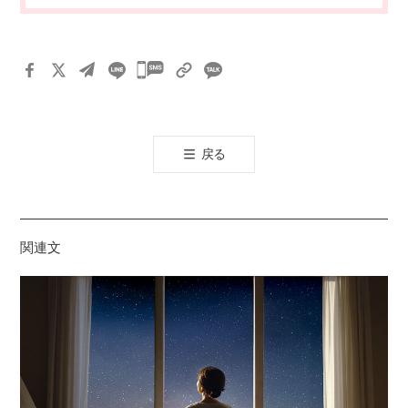
카
카
오
톡
戻る
공
유
하
기
関連文