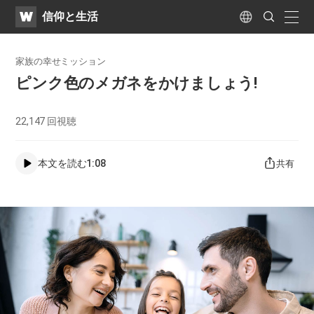
WATV
Search
​信仰と生活
Submit
naviga
Language
家族の幸せミッション
ピンク色のメガネをかけましょう!
22,147
回視聴
本文を読む
1:08
共有