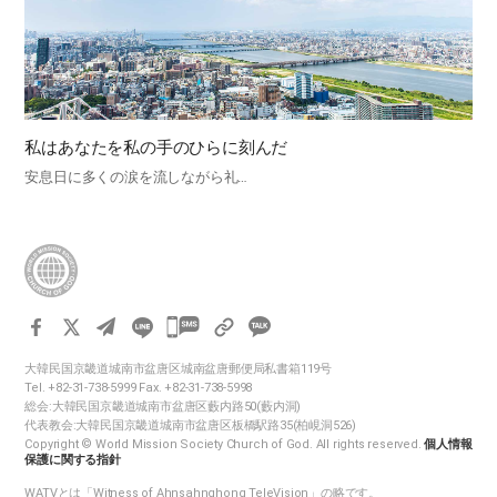
私はあなたを私の手のひらに刻んだ
安息日に多くの涙を流しながら礼…
카
카
大韓民国京畿道城南市盆唐区城南盆唐郵便局私書箱119号
오
Tel. +82-31-738-5999 Fax. +82-31-738-5998
톡
総会:大韓民国京畿道城南市盆唐区藪内路50(藪内洞)
代表教会:大韓民国京畿道城南市盆唐区板橋駅路35(柏峴洞526)
공
Copyright © World Mission Society Church of God. All rights reserved.
個人情報
유
保護に関する指針
하
WATVとは「Witness of Ahnsahnghong TeleVision」の略です。