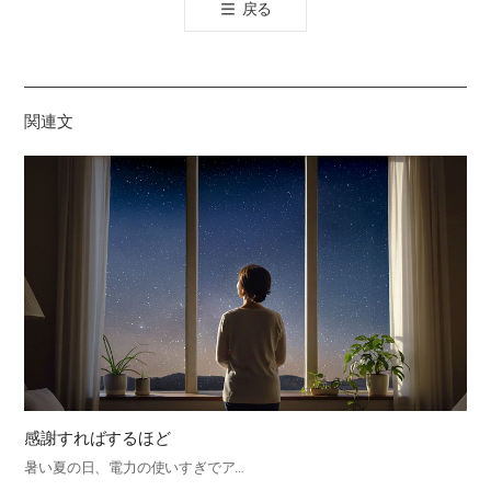
戻る
공
유
하
기
関連文
感謝すればするほど
暑い夏の日、電力の使いすぎでア…