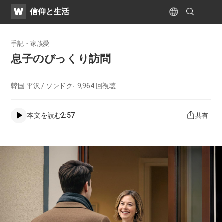
WATV
Search
​信仰と生活
Submit
naviga
Language
手記・家族愛
息子のびっくり訪問
韓国 平沢 / ソンドク
9,964
回視聴
本文を読む
2:57
共有