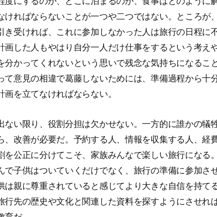
程度にするのか、どこに泊まるのか、食事はどのように
なければならないことが一つや二つではない。ところが
引き受ければ、これに参加しなかった人は旅行の日程に
計画した人もやはり自分一人だけ仕事をするという考え
を分かってくれないという思いで残念な気持ちになるこ
って意見の相違で葛藤しないためには、準備過程から十
計画を立てなければならない。
出ない限り、役割分担は欠かせない。一方的に誰かの犠
ら、改善が必要だ。予約する人、情報を収集する人、経
割を公正に分けてこそ、家族みんなで楽しい旅行になる
んで子供はついていくだけでなく、旅行の準備に参加さ
供は親に尊重されていると感じてより大きな自信を持て
旅行先の歴史や文化と関連した資料を探すようにさせれ
教育だ。