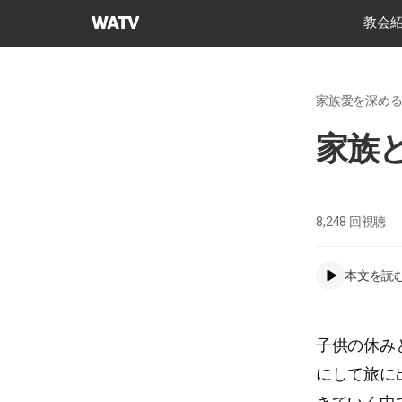
神
教会
様
の
教
家族愛を深め
会
世
家族
界
福
音
宣
8,248
回視聴
教
協
本文を読
会
子供の休み
にして旅に