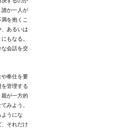
解決するのか
、誰か一人が
不満を抱くこ
や、あるいは
とにもなる。
分な会話を交
牲や奉仕を要
費を管理する
。親が一方的
せてみよう。
るようにな
ば、それだけ