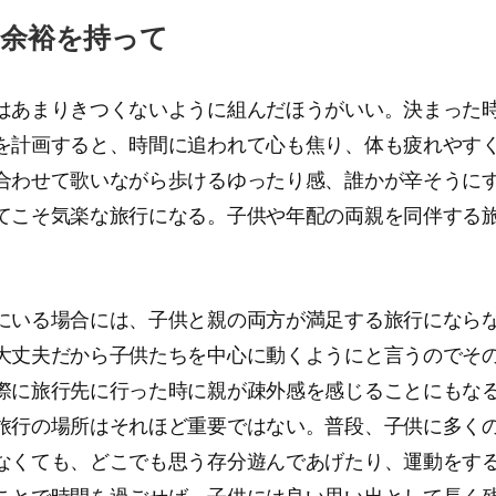
は余裕を持って
はあまりきつくないように組んだほうがいい。決まった
を計画すると、時間に追われて心も焦り、体も疲れやす
合わせて歌いながら歩けるゆったり感、誰かが辛そうに
てこそ気楽な旅行になる。子供や年配の両親を同伴する
にいる場合には、子供と親の両方が満足する旅行になら
大丈夫だから子供たちを中心に動くようにと言うのでそ
際に旅行先に行った時に親が疎外感を感じることにもな
旅行の場所はそれほど重要ではない。普段、子供に多く
なくても、どこでも思う存分遊んであげたり、運動をす