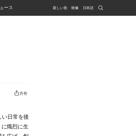
Search
ュース
新しい歌
映像
日本語
Submit
共有
しい日常を後
うに熾烈に生