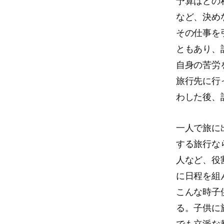
予算はどの
など、決め
その仕事を
ともあり、
自身の苦労
旅行先に行
わした後、
一人で旅に
する旅行な
人など、役
に日程を組
こんな時子
る。子供に
でも立派な