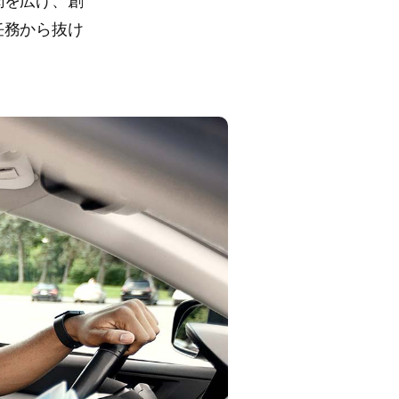
聞を広げ、創
任務から抜け