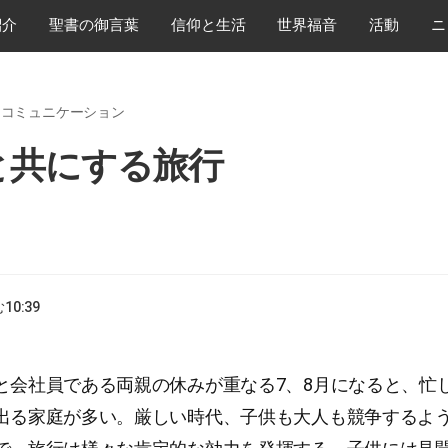
紹介
​聖書の御言葉
​信仰と生活
世界福音
活動
ニ
るコミュニケーション
と共にする旅行
む
10:39
と会社員である両親の休みが重なる7、8月になると、忙
出る家庭が多い。厳しい時代、子供も大人も競争するよ