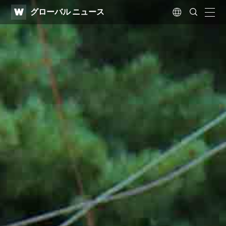
WATV
Search
グローバル ニュース
Submit
naviga
Language