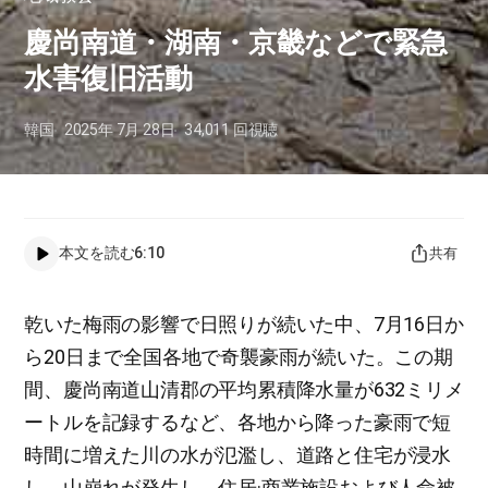
慶尚南道・湖南・京畿などで緊急
水害復旧活動
韓国
2025年 7月 28日
34,011
回視聴
本文を読む
6:10
共有
乾いた梅雨の影響で日照りが続いた中、7月16日か
ら20日まで全国各地で奇襲豪雨が続いた。この期
間、慶尚南道山清郡の平均累積降水量が632ミリメ
ートルを記録するなど、各地から降った豪雨で短
時間に増えた川の水が氾濫し、道路と住宅が浸水
し、山崩れが発生し、住居·商業施設および人命被