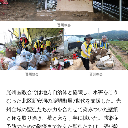
晋州教会
晋州教会
晋州教会
光州圏教会では地方自治体と協議し、水害をこう
むった北区新安洞の脆弱階層7世代を支援した。光
州全域の聖徒たちが力を合わせて染みついた壁紙
と床を取り除き、壁と床を丁寧に拭いた。感染症
予防のための防疫まで終えた聖徒たちは、壁が乾