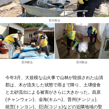
晋州教会
晋州教会
晋州教会
今年3月、大規模な山火事で山林が毀損された山清
郡は、木が流失した状態で雨まで降り、土壌侵食
と土砂流出による被害がさらに大きかった。昌原
(チャンウォン)、金海(キムヘ)、晋州(チンジュ)、
統営(トンヨン)、巨済(コジェ)などの近隣地域の聖