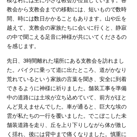
模な村には主に小さな教会が位置しています。各
教会から支教会までの移動には、短いもので数時
間、時には数日かかることもあります。山や丘を
越えて、支教会の家族たちに会いに行くと、静寂
の中で聞こえる足音に神様が共にいてくださるの
を感じます。
先日、3時間離れた場所にある支教会を訪れまし
た。バイクに乗って道に出たところ、道がかなり
荒れているという家族の言葉を聞き、安全に到着
できるように神様に祈りました。舗装工事を準備
中の道路には土埃が立ち込めていて、前方がほと
んど見えませんでした。車が通ると、巨大な埃の
雲が私たちの一行を覆いました。でこぼこした未
舗装道路を走り、丘を上り下りしながら体が激し
く揺れ、後には背中まで痛くなりました。慎重に