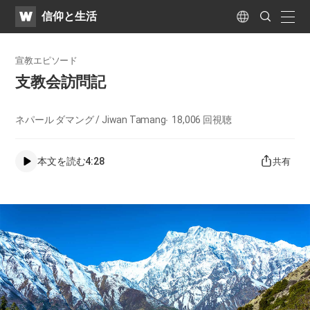
WATV
Search
​信仰と生活
Submit
naviga
Language
宣教エピソード
支教会訪問記
ネパール ダマング / Jiwan Tamang
18,006
回視聴
本文を読む
4:28
共有