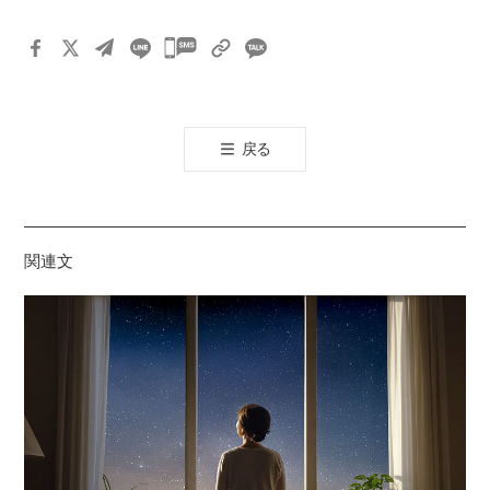
카
카
오
톡
戻る
공
유
하
기
関連文