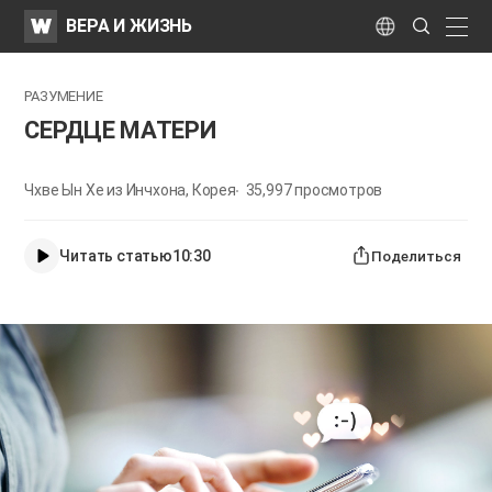
WATV
Search
ВЕРА И ЖИЗНЬ
Submit
naviga
Language
РАЗУМЕНИЕ
СЕРДЦЕ МАТЕРИ
Чхве Ын Хе из Инчхона, Корея
35,997
просмотров
Читать статью
10:30
Поделиться