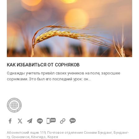
КАК ИЗБАВИТЬСЯ ОТ СОРНЯКОВ
Однажды учитель привёл своих учеников на поле, заросшее
сорняками. Это был его последний урок: он…
카
카
Абонентский ящик 119, Почтовое отделение Соннам Бунданг, Бунданг-
오
гу, Соннам-си, Кёнгидо, Корея