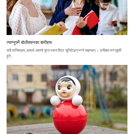
त्याग्नुपर्ने बोलीवचनका बानीहरू
सबै मानिसहरू, अरूले आफ्नो कुरा ध्यान दिएर सुनिदेऊन् भन्ने चाहन्छन् । उनीहरू मन खुसी
हुने…