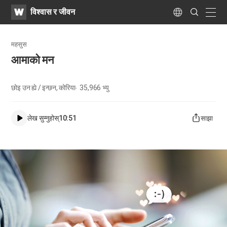
WATV
Search
विश्वास र जीवन
Submit
naviga
Language
महसुस
आमाको मन
छोइ उन ह्ये / इन्छन, कोरिया
35,966
भ्यु
लेख सुन्नुहोस्
10:51
साझा