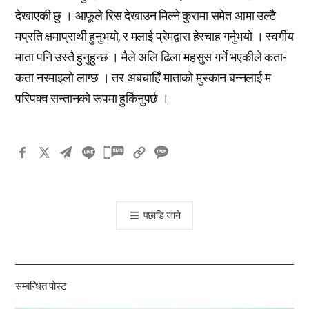
देखाएकी छु । आफूले रिस देखाउन मिल्ने कुरामा समेत आमा उल्टै
मप्रति क्षमाप्रार्थी हुनुभयो, र मलाई प्रेमद्वारा हेरचाह गर्नुभयो । स्वर्गीय
माता पनि उस्तै हुनुहुन्छ । मैले अलि ढिला महसुस गर्ने भएकीले कता-
कता नरमाइलो लाग्छ । तर अबचाहिँ माताको मुस्कान बन्नलाई म
परिपक्व सन्तानको रूपमा हुर्किनुपर्छ ।
카
카
오
톡
पछाडि जाने
공
유
하
기
सम्बन्धित पोस्ट