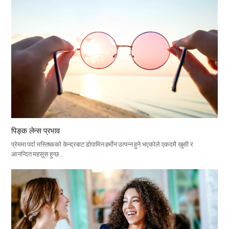
पिङ्क लेन्स प्रभाव
प्रेममा पर्दा मस्तिष्कको केन्द्रबाट डोपामिन हर्मोन उत्पन्न हुने भएकोले एकदमै खुसी र
आनन्दित महसुस हुन्छ…