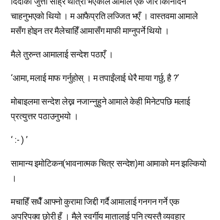
दिदीको जुत्ता साह्रै थोत्रो भएकोले आमाले एक जोर किनिदिन
चाहनुभएको थियो । म आफैप्रति लज्जित भएँ । वास्तवमा आमाले
मसँग होइन तर मैलेचाहिँ आमासँग माफी माग्नुपर्ने थियो ।
मैले तुरुन्त आमालाई सन्देश पठाएँ ।
‘आमा, मलाई माफ गर्नुहोस् । म तपाईंलाई धेरै माया गर्छु, है ?’
मोबाइलमा सन्देश लेख्न नजान्नुहुने आमाले केही मिनेटपछि मलाई
प्रत्युत्तर पठाउनुभयो ।
‘ :- ) ’
सामान्य इमोटिकन(भावनात्मक चित्र सन्देश)मा आमाको मन झल्कियो
।
मचाहिँ सधैँ आफ्नो कुरामा जिद्दी गर्दै आमालाई गनगन गर्ने एक
अपरिपक्व छोरी हुँ । मैले स्वर्गीय मातालाई पनि त्यस्तै व्यवहार