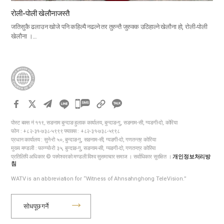
रोली-पोली खेलौनाजस्तै
जतिसुकै ढलाउन खोजे पनि कहिल्यै नढल्ने तर तुरुन्तै जुरुक्क उठिहाल्ने खेलौना हो, रोली-पोली
खेलौना ।…
카
카
पोस्ट बक्स नं ११९, सङनाम बुन्दाङ हुलाक कार्यालय, बुन्दाङ-गु, सङनाम-सी, ग्यङगी-दो, कोरिया
오
फोन : +८२-३१-७३८-५९९९ फ्याक्स : +८२-३१-७३८-५९९८
톡
प्रधान कार्यालय : सुने-रो ५०, बुन्दाङ-गु, सङनाम-सी, ग्यङगी-दो, गणतन्त्र कोरिया
मुख्य मण्डली : फान्ग्यो-रो ३५, बुन्दाङ-गु, सङनाम-सी, ग्यङगी-दो, गणतन्त्र कोरिया
공
प्रतिलिपि अधिकार © परमेश्वरको मण्डली विश्व सुसमाचार समाज । सर्वाधिकार सुरक्षित ।
개인정보처리방
유
침
하
WATV is an abbreviation for “Witness of Ahnsahnghong TeleVision.”
기
सोधपूछ गर्ने