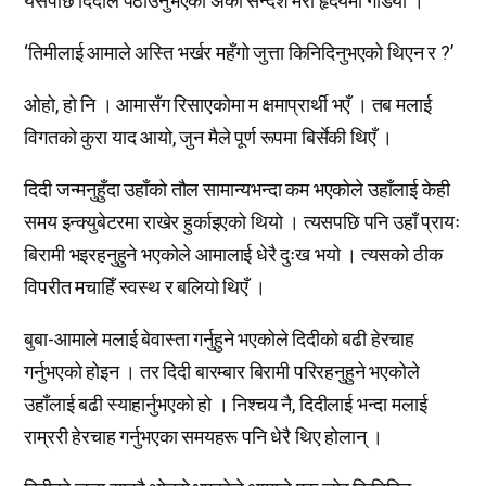
यसपछि दिदीले पठाउनुभएको अर्को सन्देश मेरो हृदयमा गडियो ।
‘तिमीलाई आमाले अस्ति भर्खर महँगो जुत्ता किनिदिनुभएको थिएन र ?’
ओहो, हो नि । आमासँग रिसाएकोमा म क्षमाप्रार्थी भएँ । तब मलाई
विगतको कुरा याद आयो, जुन मैले पूर्ण रूपमा बिर्सेकी थिएँ ।
दिदी जन्मनुहुँदा उहाँको तौल सामान्यभन्दा कम भएकोले उहाँलाई केही
समय इन्क्युबेटरमा राखेर हुर्काइएको थियो । त्यसपछि पनि उहाँ प्रायः
बिरामी भइरहनुहुने भएकोले आमालाई धेरै दुःख भयो । त्यसको ठीक
विपरीत मचाहिँ स्वस्थ र बलियो थिएँ ।
बुबा-आमाले मलाई बेवास्ता गर्नुहुने भएकोले दिदीको बढी हेरचाह
गर्नुभएको होइन । तर दिदी बारम्बार बिरामी परिरहनुहुने भएकोले
उहाँलाई बढी स्याहार्नुभएको हो । निश्चय नै, दिदीलाई भन्दा मलाई
राम्ररी हेरचाह गर्नुभएका समयहरू पनि धेरै थिए होलान् ।