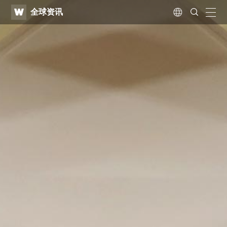
WATV
Search
全球资讯
Submit
naviga
Language