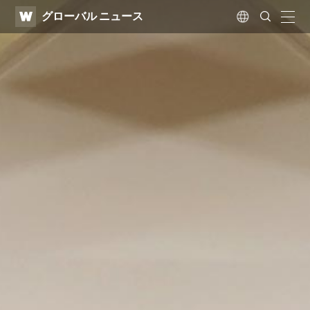
WATV
Search
グローバル ニュース
Submit
naviga
Language