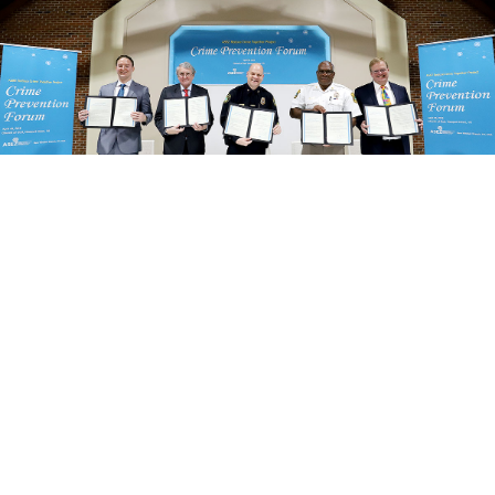
講演者らは提案後、支持署名を通してASEZの活動
を支援し協力する意志を明らかにした。ガブリエ
ル·モルガン保安官は「真の変化を実現しようとす
る気持ちが感じられた。この団体(ASEZ)は社会の
緊急問題を正確に理解しており、それが私の情熱
にも油を注いでくれた」と述べた。この日の出席
者たちは、実生活でもすぐに実践可能な犯罪予防
策を討議して、母の心で安全な社会を作るための