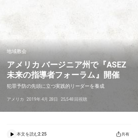
地域教会
アメリカ バージニア州で『ASEZ
未来の指導者フォーラム』開催
犯罪予防の先頭に立つ実践的リーダーを養成
アメリカ
2019年 4月 28日
25,548
回視聴
本文を読む
2:25
共有