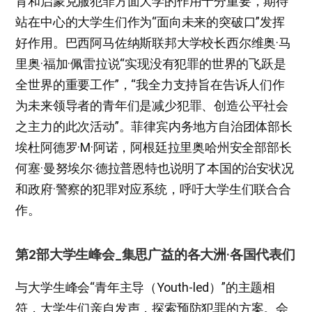
育和启蒙克服犯罪方面大学的作用十分重要，期待
站在中心的大学生们作为“面向未来的突破口”发挥
好作用。巴西阿马佐纳斯联邦大学校长西尔维奥·马
里奥·福加·佩雷拉说“实现没有犯罪的世界的飞跃是
全世界的重要工作”，“我全力支持旨在告诉人们作
为未来领导者的青年们是减少犯罪、创造公平社会
之主力的此次活动”。菲律宾内务地方自治团体部长
埃杜阿德罗·M·阿诺，阿根廷拉里奥哈州安全部部长
何塞·曼努埃尔·德拉普恩特也说明了本国的治安状况
和政府·警察的犯罪对应系统，呼吁大学生们联合合
作。
第2部大学生峰会_集思广益的各大洲·各国代表们
与大学生峰会“青年主导（Youth-led）”的主题相
符，大学生们亲自发声，探索预防犯罪的方案。会