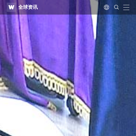
WATV
Search
全球资讯
Submit
naviga
Language