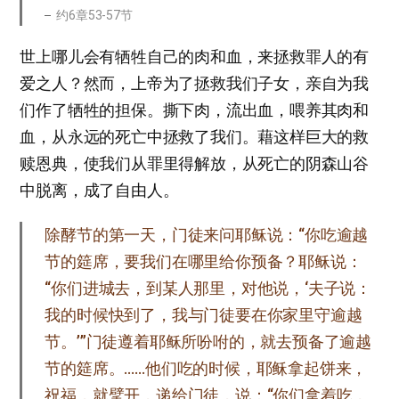
约6章53-57节
世上哪儿会有牺牲自己的肉和血，来拯救罪人的有
爱之人？然而，上帝为了拯救我们子女，亲自为我
们作了牺牲的担保。撕下肉，流出血，喂养其肉和
血，从永远的死亡中拯救了我们。藉这样巨大的救
赎恩典，使我们从罪里得解放，从死亡的阴森山谷
中脱离，成了自由人。
除酵节的第一天，门徒来问耶稣说：“你吃逾越
节的筵席，要我们在哪里给你预备？耶稣说：
“你们进城去，到某人那里，对他说，‘夫子说：
我的时候快到了，我与门徒要在你家里守逾越
节。’”门徒遵着耶稣所吩咐的，就去预备了逾越
节的筵席。……他们吃的时候，耶稣拿起饼来，
祝福，就擘开，递给门徒，说：“你们拿着吃，