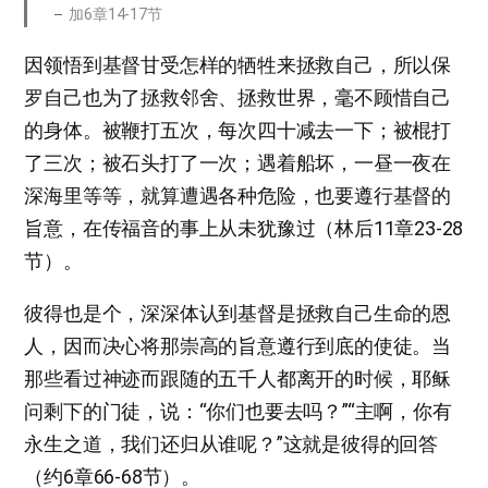
加6章14-17节
因领悟到基督甘受怎样的牺牲来拯救自己，所以保
罗自己也为了拯救邻舍、拯救世界，毫不顾惜自己
的身体。被鞭打五次，每次四十减去一下；被棍打
了三次；被石头打了一次；遇着船坏，一昼一夜在
深海里等等，就算遭遇各种危险，也要遵行基督的
旨意，在传福音的事上从未犹豫过（林后11章23-28
节）。
彼得也是个，深深体认到基督是拯救自己生命的恩
人，因而决心将那崇高的旨意遵行到底的使徒。当
那些看过神迹而跟随的五千人都离开的时候，耶稣
问剩下的门徒，说：“你们也要去吗？”“主啊，你有
永生之道，我们还归从谁呢？”这就是彼得的回答
（约6章66-68节）。