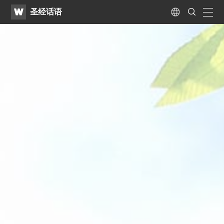
WATV
Search
圣经话语
Submit
naviga
Language