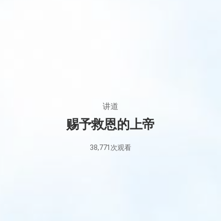
讲道
赐予救恩的上帝
38,771
次观看
2020
年
8
月
19
日