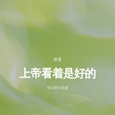
讲道
上帝看着是好的
42,050
次观看
2022
年
6
月
11