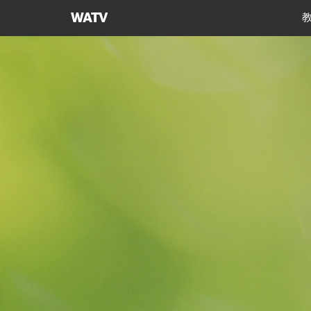
上
帝
的
教
会
世
界
福
音
宣
教
协
会