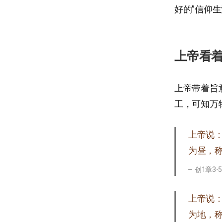
好的”信仰
上帝看
上帝带着旨
工，可知万
上帝说
为昼，
创1章3-
上帝说
为地，