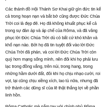
Các thánh đồ Hội Thánh Sơ Khai giữ gìn đức tin kể
cả trong hoạn nạn và bắt bớ cũng được Đức Chúa
Trời coi là đẹp đẽ. Họ đã không khuất phục kể cả
trong sự đàn áp và áp chế của Rôma, và đã vâng
phục lời Đức Chúa Trời dù có bất cứ khó khăn và
khổ nạn nào. Bởi họ đã tin tuyệt đối vào lời Đức
Chúa Trời đã phán, và coi lời Đức Chúa Trời còn
quý hơn mạng sống mình, nên đôi khi họ phải lưu
lạc trong đồng vắng, trên núi, trong hang, trong
những hầm dưới đất, đôi khi họ chịu nhạo cười, roi
vọt, lại cũng chịu xiềng xích, lao tù nữa, nhưng đã
trở thành các dũng sĩ của lẽ thật thắng lợi về phần
linh hồn.
Rôma Catholic mà nắm tay với chính phủ Rôma,