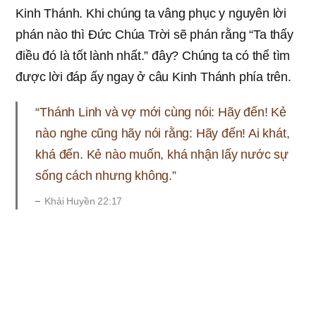
Kinh Thánh. Khi chúng ta vâng phục y nguyên lời
phán nào thì Đức Chúa Trời sẽ phán rằng “Ta thấy
điều đó là tốt lành nhất.” đây? Chúng ta có thể tìm
được lời đáp ấy ngay ở câu Kinh Thánh phía trên.
“Thánh Linh và vợ mới cùng nói: Hãy đến! Kẻ
nào nghe cũng hãy nói rằng: Hãy đến! Ai khát,
khá đến. Kẻ nào muốn, khá nhận lấy nước sự
sống cách nhưng không.”
Khải Huyền 22:17
Giây phút những người đáp ứng lời kêu gọi của
Thánh Linh và Vợ Mới, đến cùng với Đức Chúa
Trời và được ở giữa lẽ thật của nước sự sống là
cảnh mà Đức Chúa Trời thấy là tốt lành nhất. Đức