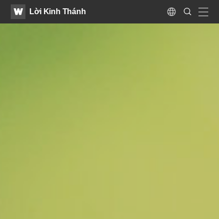
WATV
Search
Lời Kinh Thánh
Submit
Language
naviga