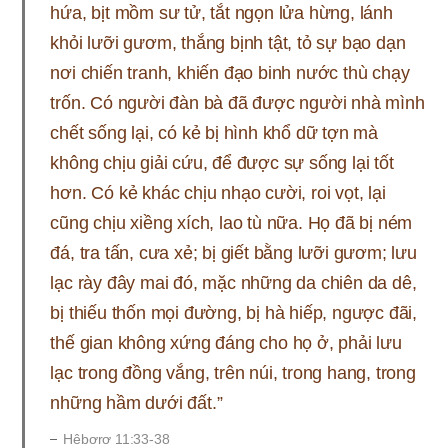
hứa, bịt mồm sư tử, tắt ngọn lửa hừng, lánh
khỏi lưỡi gươm, thắng bịnh tật, tỏ sự bạo dạn
nơi chiến tranh, khiến đạo binh nước thù chạy
trốn. Có người đàn bà đã được người nhà mình
chết sống lại, có kẻ bị hình khổ dữ tợn mà
không chịu giải cứu, để được sự sống lại tốt
hơn. Có kẻ khác chịu nhạo cười, roi vọt, lại
cũng chịu xiềng xích, lao tù nữa. Họ đã bị ném
đá, tra tấn, cưa xẻ; bị giết bằng lưỡi gươm; lưu
lạc rày đây mai đó, mặc những da chiên da dê,
bị thiếu thốn mọi đường, bị hà hiếp, ngược đãi,
thế gian không xứng đáng cho họ ở, phải lưu
lạc trong đồng vắng, trên núi, trong hang, trong
những hầm dưới đất.”
Hêbơrơ 11:33-38