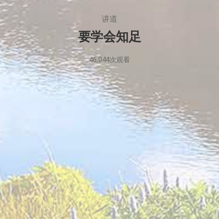
讲道
要学会知足
46,044
次观看
2020
年
8
月
21
日