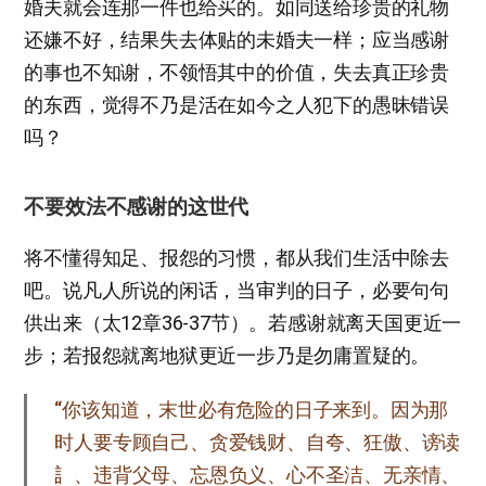
婚夫就会连那一件也给买的。如同送给珍贵的礼物
还嫌不好，结果失去体贴的未婚夫一样；应当感谢
的事也不知谢，不领悟其中的价值，失去真正珍贵
的东西，觉得不乃是活在如今之人犯下的愚昧错误
吗？
不要效法不感谢的这世代
将不懂得知足、报怨的习惯，都从我们生活中除去
吧。说凡人所说的闲话，当审判的日子，必要句句
供出来（太12章36-37节）。若感谢就离天国更近一
步；若报怨就离地狱更近一步乃是勿庸置疑的。
“你该知道，末世必有危险的日子来到。因为那
时人要专顾自己、贪爱钱财、自夸、狂傲、谤读
訁、违背父母、忘恩负义、心不圣洁、无亲情、