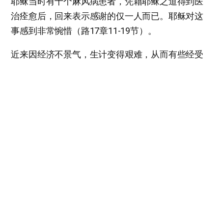
耶稣当时有十个麻风病患者，凭藉耶稣之道得到医
治痊愈后，回来表示感谢的仅一人而已。耶稣对这
事感到非常惋惜（路17章11-19节）。
近来因经济不景气，生计变得艰难，从而有些经受
痛苦的家庭。可是在这种环境里，若也理解上帝的
旨意献上感谢，必会得到更好的环境和祝福。某国
家大多数国民，只用韩国人平均收入的十分之一生
活，但那地方的人们，从来不对自身所处的环境有
报怨或不平。从这一点来看，不懂得知足的人，是
不是就是真正穷困不幸之人的想法浮上心头。
我们有天国。即使处在稍微艰难的环境，拥有世上
最珍贵之宝贝的我们，没必要意志消沉或埋怨。
感谢之时，必赐给感谢的结果