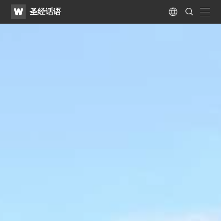
WATV
Search
圣经话语
Submit
naviga
Language