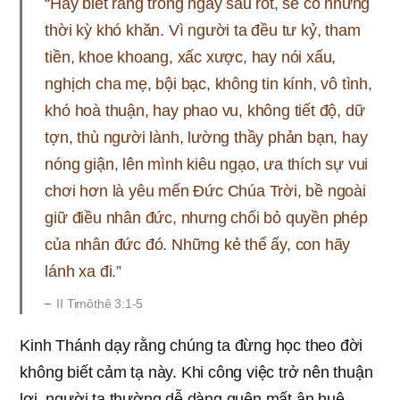
“Hãy biết rằng trong ngày sau rốt, sẽ có những
thời kỳ khó khăn. Vì người ta đều tư kỷ, tham
tiền, khoe khoang, xấc xược, hay nói xấu,
nghịch cha mẹ, bội bạc, không tin kính, vô tình,
khó hoà thuận, hay phao vu, không tiết độ, dữ
tợn, thù người lành, lường thầy phản bạn, hay
nóng giận, lên mình kiêu ngạo, ưa thích sự vui
chơi hơn là yêu mến Đức Chúa Trời, bề ngoài
giữ điều nhân đức, nhưng chối bỏ quyền phép
của nhân đức đó. Những kẻ thể ấy, con hãy
lánh xa đi.”
II Timôthê 3:1-5
Kinh Thánh dạy rằng chúng ta đừng học theo đời
không biết cảm tạ này. Khi công việc trở nên thuận
lợi, người ta thường dễ dàng quên mất ân huệ.