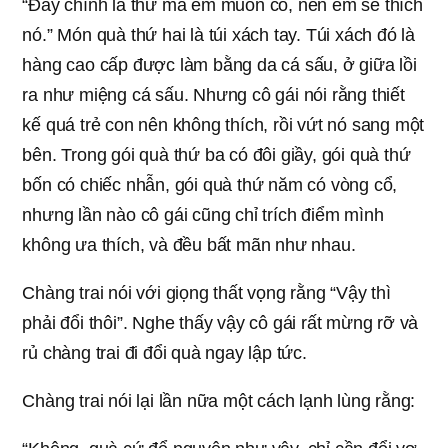
“Đây chính là thứ mà em muốn có, nên em sẽ thích
nó.” Món quà thứ hai là túi xách tay. Túi xách đó là
hàng cao cấp được làm bằng da cá sấu, ở giữa lồi
ra như miệng cá sấu. Nhưng cô gái nói rằng thiết
kế quá trẻ con nên không thích, rồi vứt nó sang một
bên. Trong gói quà thứ ba có đôi giầy, gói quà thứ
bốn có chiếc nhẫn, gói quà thứ năm có vòng cổ,
nhưng lần nào cô gái cũng chỉ trích điểm mình
không ưa thích, và đều bất mãn như nhau.
Chàng trai nói với giọng thất vọng rằng “Vậy thì
phải đổi thôi”. Nghe thấy vậy cô gái rất mừng rỡ và
rủ chàng trai đi đổi quà ngay lập tức.
Chàng trai nói lại lần nữa một cách lạnh lùng rằng: