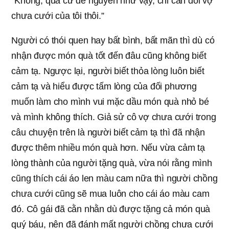
“Không, quà cứ để nguyên như vậy, chỉ cần đổi vợ
chưa cưới của tôi thôi.”
Người có thói quen hay bất bình, bất mãn thì dù có
nhận được món quà tốt đến đâu cũng không biết
cảm tạ. Ngược lại, người biết thỏa lòng luôn biết
cảm tạ và hiểu được tấm lòng của đối phương
muốn làm cho mình vui mặc dầu món quà nhỏ bé
và mình không thích. Giả sử cô vợ chưa cưới trong
câu chuyện trên là người biết cảm tạ thì đã nhận
được thêm nhiều món quà hơn. Nếu vừa cảm tạ
lòng thành của người tặng quà, vừa nói rằng mình
cũng thích cái áo len màu cam nữa thì người chồng
chưa cưới cũng sẽ mua luôn cho cái áo màu cam
đó. Cô gái đã cằn nhằn dù được tặng cả món quà
quý báu, nên đã đánh mất người chồng chưa cưới