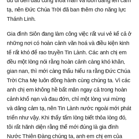
dù đi đến đâu cũng thỏa mãn và luôn dâng lên cảm
tạ, nên Đức Chúa Trời đã ban thêm cho năng lực
Thánh Linh.
Gia đình Siôn đang làm công việc rất vui vẻ kể cả ở
những nơi có hoàn cảnh văn hoá và điều kiện kinh
tế rất khó để rao truyền Tin Lành. Các anh chị em
đều một lòng nói rằng hoàn cảnh càng khó khăn,
gian nan, thì mới càng thấu hiểu ra rằng Đức Chúa
Trời Cha Mẹ luôn đồng hành cùng chúng ta. Vì các
anh chị em không hề bất mãn ngay cả trong hoàn
cảnh khổ nạn và đau đớn, chỉ một lòng vui mừng
và dâng cảm tạ, nên Tin Lành nước ngoài mới phát
triển như vậy. Khi thấy tấm lòng biết thỏa lòng đó,
tôi rất hãnh diện rằng thế mới đúng là gia đình
Nước Thiên Đàng chúng ta, anh em chị em của