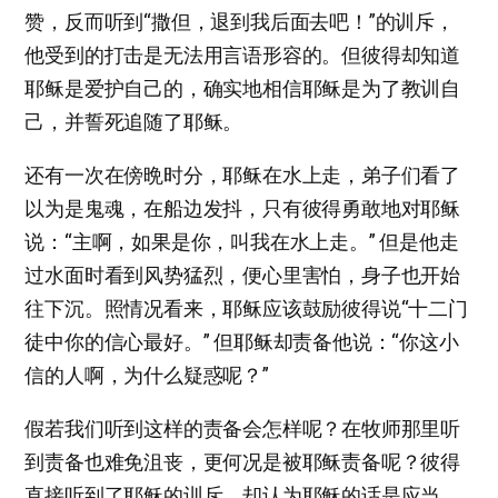
赞，反而听到“撒但，退到我后面去吧！”的训斥，
他受到的打击是无法用言语形容的。但彼得却知道
耶稣是爱护自己的，确实地相信耶稣是为了教训自
己，并誓死追随了耶稣。
还有一次在傍晩时分，耶稣在水上走，弟子们看了
以为是鬼魂，在船边发抖，只有彼得勇敢地对耶稣
说：“主啊，如果是你，叫我在水上走。” 但是他走
过水面时看到风势猛烈，便心里害怕，身子也开始
往下沉。照情况看来，耶稣应该鼓励彼得说“十二门
徒中你的信心最好。” 但耶稣却责备他说：“你这小
信的人啊，为什么疑惑呢？”
假若我们听到这样的责备会怎样呢？在牧师那里听
到责备也难免沮丧，更何况是被耶稣责备呢？彼得
直接听到了耶稣的训斥，却认为耶稣的话是应当