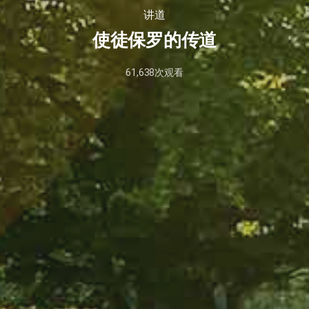
讲道
使徒保罗的传道
61,638
次观看
2020
年
5
月
29
日