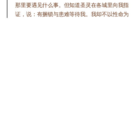
那里要遇见什么事。但知道圣灵在各城里向我指
证，说：有捆锁与患难等待我。我却不以性命为
念，也不看为宝贵，只要行完我的路程，成就我
从主耶稣所领受的职事，证明上帝恩惠的福
音。”
徒20章20-24节
上帝喜悦使徒保罗的这种传道精神，故给了他很多
果子，也帮他在各地建立了许多教会。因为无论到
哪里他都能创出传道的好环境。被捆绑和下监在他
看来都是理所当然的；如果在传道中入狱，保罗就
会在狱中给看守的人和罪人传道，让他们悔改。
到了狱中就给罪人，遇到了王族就对王族，保罗的
口中不分时间和地点地传出基督的话语。魔鬼想尽
办法妨碍保罗的传道也不能阻挡他。监狱挡不住保