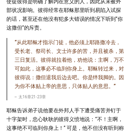
使徒彼得是明确了解内在意义的人，因此从未被外
部状况影响。彼得经常在耶稣那里听到易陷入试探
的话，甚至还在他没有犯多大错误的情况下听到”你
这撒但”的斥责。
“从此耶稣才指示门徒，他必须上耶路撒冷去，
受长老、祭司长、文士许多的苦，并且被杀，第
三日复活。彼得就拉着他，劝他说：主啊，万不
可如此，这事必不临到你身上。耶稣转过来，对
彼得说：撒但退我后边去吧。你是绊我脚的。因
为你不体贴上帝的意思，只体贴人的意思。”
太16章21-23章
耶稣告诉弟子说他要在外邦人手下遭受痛苦并钉于
十字架时，忠心耿耿的彼得义愤地说：“不！主啊，
这事绝不可临到你身上！” 可是，他不但没有听到称