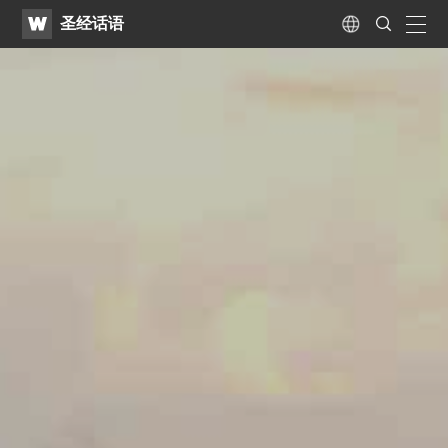
WATV
Search
圣经话语
Submit
naviga
Language