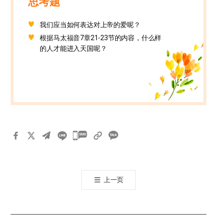
思考题
我们应当如何表达对上帝的爱呢？
根据马太福音7章21-23节的内容，什么样
的人才能进入天国呢？
카
카
오
톡
上一页
공
유
하
기