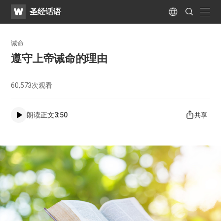
WATV
Search
圣经话语
Submit
naviga
Language
诫命
遵守上帝诫命的理由
60,573
次观看
朗读正文
3:50
共享