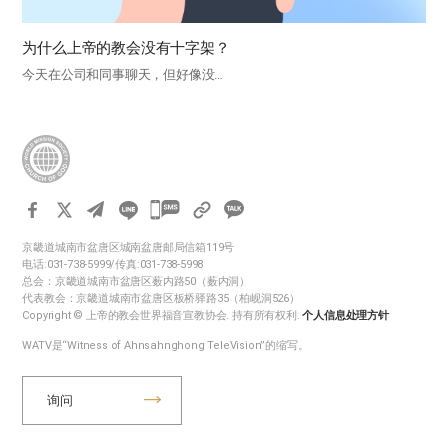
为什么上帝的教会没有十字架？
今天在公司和同事聊天，但好像没…
카
카
京畿道城南市盆唐区城南盆唐邮局信箱119号
오
电话:031-738-5999/传真:031-738-5998
톡
总会：京畿道城南市盆唐区薮内路50（薮内洞）
代表教会：京畿道城南市盆唐区板桥驿路35（柏岘洞526）
공
Copyright © 上帝的教会世界福音宣教协会. 持有所有权利.
个人信息处理方针
유
WATV是“Witness of Ahnsahnghong TeleVision”的缩写。
하
기
询问