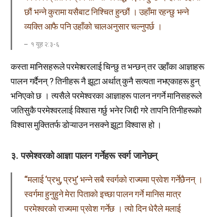
छौं भन्ने कुरामा यसैबाट निश्चित हुन्छौं । उहाँमा रहन्छु भन्ने
व्यक्ति आफै पनि उहाँको चालअनुसार चल्नुपर्छ ।
१ यूह २:३-६
कस्ता मानिसहरूले परमेश्वरलाई चिन्छु त भन्छन् तर उहाँका आज्ञाहरू
पालन गर्दैनन् ? तिनीहरू नै झूटा अर्थात् कुनै सत्यता नभएकाहरू हुन्
भनिएको छ । त्यसैले परमेश्‍वरका आज्ञाहरू पालन नगर्ने मानिसहरूले
जतिसुकै परमेश्‍वरलाई विश्‍वास गर्छु भनेर जिद्दी गरे तापनि तिनीहरूको
विश्‍वास मुक्तितर्फ डोऱ्याउन नसक्ने झूटा विश्‍वास हो ।
३. परमेश्वरको आज्ञा पालन गर्नेहरू स्वर्ग जानेछन्
“मलाई ‘प्रभु, प्रभु’ भन्ने सबै स्वर्गको राज्यमा प्रवेश गर्नेछैनन् ।
स्वर्गमा हुनुहुने मेरा पिताको इच्छा पालन गर्ने मानिस मात्र
परमेश्वरको राज्यमा प्रवेश गर्नेछ । त्यो दिन धेरैले मलाई