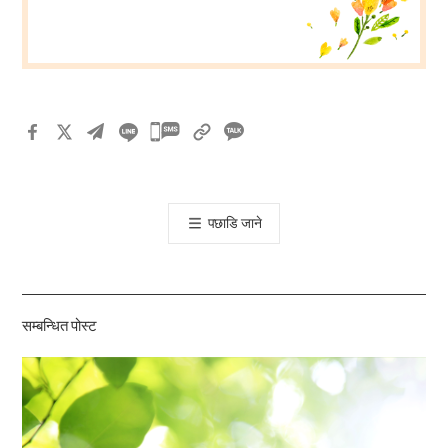
카
카
오
톡
पछाडि जाने
공
유
하
기
सम्बन्धित पोस्ट