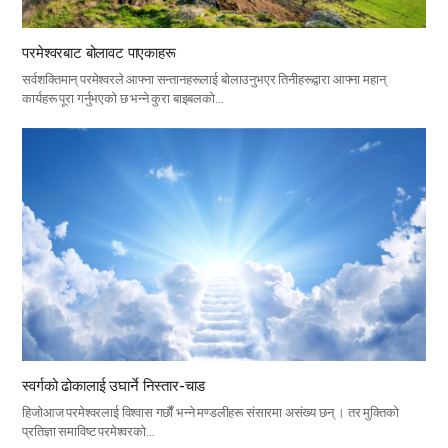
परमेश्वरबाट बोलावट पाएकाहरू
सर्वशक्तिमान् परमेश्वरले आफ्ना सन्तानहरूलाई बोलाउनुभएर तिनीहरूद्वारा आफ्ना महान्
कार्यहरू पूरा गर्नुभएको छ भन्ने कुरा बाइबलको…
स्वर्गको ढोकालाई उघार्ने निस्तार-चाड
हिजोआज परमेश्वरलाई विश्वास गर्छौं भन्ने मण्डलीहरू संसारमा असंख्य छन् । तर मुक्तिको
प्रतिज्ञा समाविष्ट परमेश्वरको…