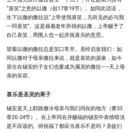
“喜笑”之意的以撒（创17章19节）。如同此话语，
生下以撒的撒拉说“上帝使我喜笑，凡听见的必与我
一同喜笑”。这是藉着老年所得的以撒，上帝赐予了
自己喜笑，周围人也一起庆祝喜乐的意思。
望着以撒的撒拉总是笑口常开。圣经启发我们：如
同以撒对于母亲撒拉来说，就是喜笑的源泉，如今
居住在锡安的子女们也要成为属灵的撒拉——天上母
亲的笑容。
喜乐是圣灵的果子
锡安是天上耶路撒冷母亲与我们同在的地方（赛33
章20-24节）。在上帝同在并赐福的锡安中表情暗淡
是不应该的。得祝福了都应当喜乐不是吗？圣徒们