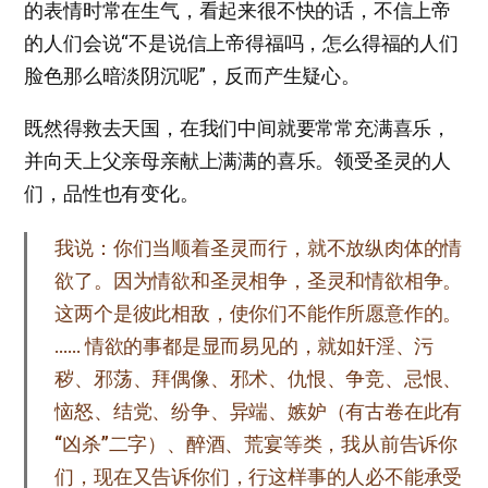
的表情时常在生气，看起来很不快的话，不信上帝
的人们会说“不是说信上帝得福吗，怎么得福的人们
脸色那么暗淡阴沉呢”，反而产生疑心。
既然得救去天国，在我们中间就要常常充满喜乐，
并向天上父亲母亲献上满满的喜乐。领受圣灵的人
们，品性也有变化。
我说：你们当顺着圣灵而行，就不放纵肉体的情
欲了。因为情欲和圣灵相争，圣灵和情欲相争。
这两个是彼此相敌，使你们不能作所愿意作的。
…… 情欲的事都是显而易见的，就如奸淫、污
秽、邪荡、拜偶像、邪术、仇恨、争竞、忌恨、
恼怒、结党、纷争、异端、嫉妒（有古卷在此有
“凶杀”二字）、醉酒、荒宴等类，我从前告诉你
们，现在又告诉你们，行这样事的人必不能承受