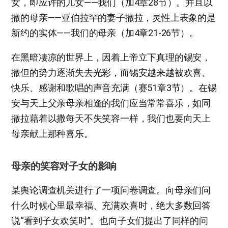
女，即应许的儿女——我们（加4章28节）。并且以
撒的母亲——亚伯拉罕的妻子撒拉，灵性上表象的是
新约的实体——我们的母亲（加4章21-26节）。
在黑暗凄凉的世界上，因着上帝立下真理的锡安，
撒但的势力逐渐失去光彩，而锡安越来越被欢喜、
快乐、感谢和歌唱的声音充满（赛51章3节）。在锡
安与天上父亲母亲相逢的我们应当常常喜乐，如同
撒拉藉着以撒每天不失笑容一样，我们也要向天上
母亲献上那种喜乐。
母亲的笑容对子女的影响
某舆论调查机关进行了一项问卷调查。向母亲们问
什么时候心里最幸福、充满欢喜时，绝大多数回答
说“看到子女欢笑时”。也向子女们提出了同样的问