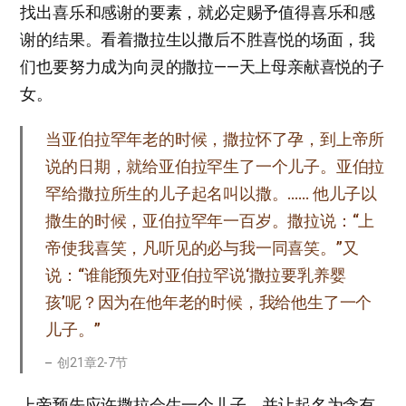
找出喜乐和感谢的要素，就必定赐予值得喜乐和感
谢的结果。看着撒拉生以撒后不胜喜悦的场面，我
们也要努力成为向灵的撒拉——天上母亲献喜悦的子
女。
当亚伯拉罕年老的时候，撒拉怀了孕，到上帝所
说的日期，就给亚伯拉罕生了一个儿子。亚伯拉
罕给撒拉所生的儿子起名叫以撒。…… 他儿子以
撒生的时候，亚伯拉罕年一百岁。撒拉说：“上
帝使我喜笑，凡听见的必与我一同喜笑。”又
说：“谁能预先对亚伯拉罕说‘撒拉要乳养婴
孩’呢？因为在他年老的时候，我给他生了一个
儿子。”
创21章2-7节
上帝预先应许撒拉会生一个儿子，并让起名为含有