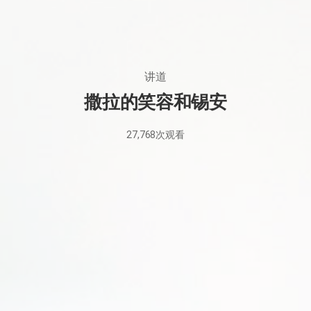
讲道
撒拉的笑容和锡安
27,768
次观看
2022
年
6
月
29
日