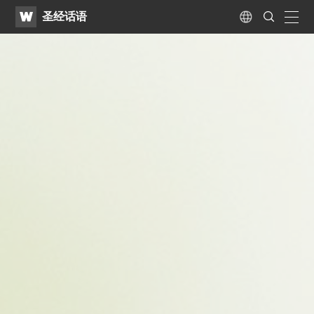
WATV
Search
圣经话语
Submit
naviga
Language