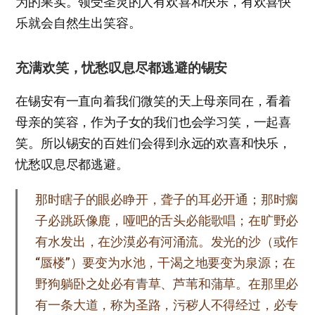
为的果实。领受圣灵的人有欢喜和快乐，有欢喜快
乐就会自然生出笑容。
充满欢笑，忧愁叹息尽都逃避的锡安
在锡安有一直向着我们微笑的天上母亲同在，看着
母亲的笑容，作为子女的我们也会学习笑，一起喜
笑。所以锡安的百姓们会得到永远的欢喜和快乐，
忧愁叹息尽都逃避。
那时瞎子的眼必睁开，聋子的耳必开通；那时瘸
子必跳跃像鹿，哑吧的舌头必能歌唱；在旷野必
有水发出，在沙漠必有河涌流。发光的沙（或作
“蜃楼”）要变为水池，干渴之地要变为泉源；在
野狗躺卧之处必有青草、芦苇和蒲草。在那里必
有一条大道，称为圣路，污秽人不得经过，必专