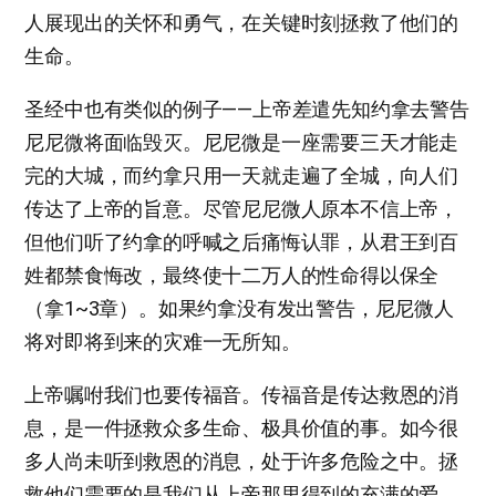
人展现出的关怀和勇气，在关键时刻拯救了他们的
生命。
圣经中也有类似的例子——上帝差遣先知约拿去警告
尼尼微将面临毁灭。尼尼微是一座需要三天才能走
完的大城，而约拿只用一天就走遍了全城，向人们
传达了上帝的旨意。尽管尼尼微人原本不信上帝，
但他们听了约拿的呼喊之后痛悔认罪，从君王到百
姓都禁食悔改，最终使十二万人的性命得以保全
（拿1~3章）。如果约拿没有发出警告，尼尼微人
将对即将到来的灾难一无所知。
上帝嘱咐我们也要传福音。传福音是传达救恩的消
息，是一件拯救众多生命、极具价值的事。如今很
多人尚未听到救恩的消息，处于许多危险之中。拯
救他们需要的是我们从上帝那里得到的充满的爱、