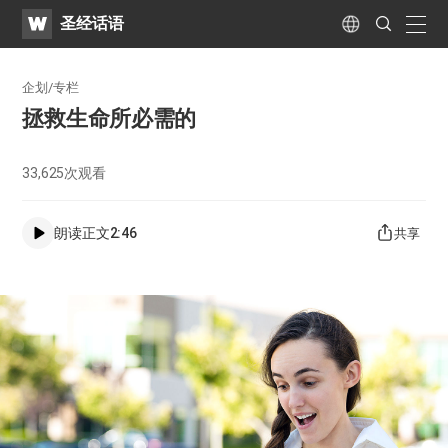
WATV
Search
圣经话语
Submit
naviga
Language
企划/专栏
拯救生命所必需的
33,625
次观看
朗读正文
2:46
共享