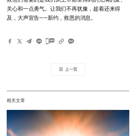
关心和一点勇气。让我们不再犹豫，趁着还来得
及，大声宣告——新约，救恩的消息。
카
카
오
톡
上一页
공
유
하
기
相关文章