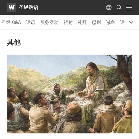
WATV
Search
圣经话语
Submit
naviga
Language
圣经 Q&A
话语
服务活动
祈祷
礼拜
忍耐
诫命
话
其他
其他