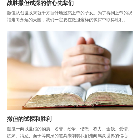
战胜撒但试探的信心先辈们
撒但从创世以来就千方百计地迷惑上帝的子女。为了得到上帝的祝
福走向永远的天国，我们一定要在撒担这样的试探中取得胜利。 圣
经中记录了因战胜撒但试探得到祝福的信心先辈们的行迹。通过他
们的行迹，查看一下为了战胜撒但的试探，应具备怎样的信心姿
态。 1…
撒但的试探和胜利
魔鬼一向以世俗的物质、名誉、纷争、憎恶、权力、金钱、爱情、
嫉妒、猜忌、面子等肉身的道具来削弱我们走向属灵世界的信心。