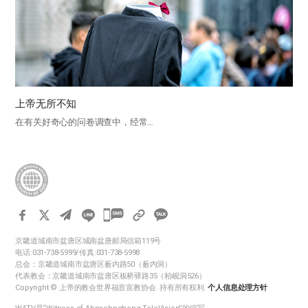
上帝无所不知
在有关好奇心的问卷调查中，经常…
카
카
京畿道城南市盆唐区城南盆唐邮局信箱119号
오
电话:031-738-5999/传真:031-738-5998
톡
总会：京畿道城南市盆唐区薮内路50（薮内洞）
代表教会：京畿道城南市盆唐区板桥驿路35（柏岘洞526）
공
Copyright © 上帝的教会世界福音宣教协会. 持有所有权利.
个人信息处理方针
유