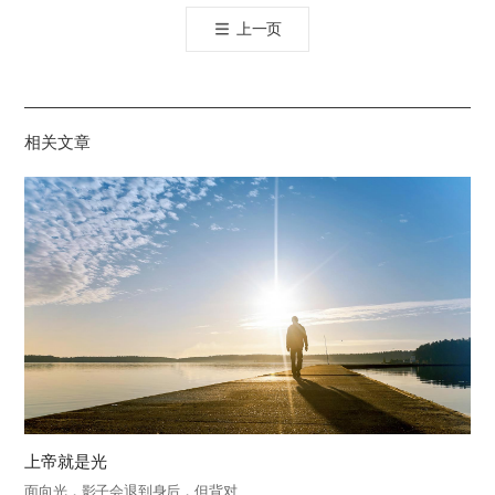
톡
上一页
공
유
하
기
相关文章
上帝就是光
面向光，影子会退到身后，但背对…