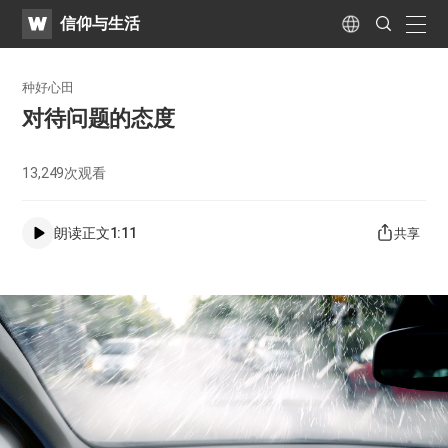
WATV
Search
信仰与生活
Submit
naviga
Language
种好心田
对待问题的态度
13,249
次观看
朗读正文
1:11
共享