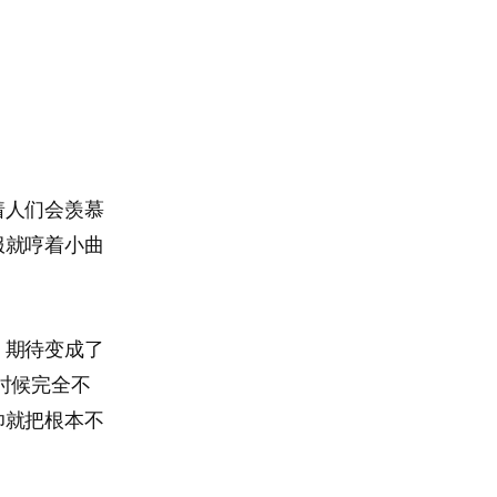
着人们会羡慕
服就哼着小曲
，期待变成了
时候完全不
帅就把根本不