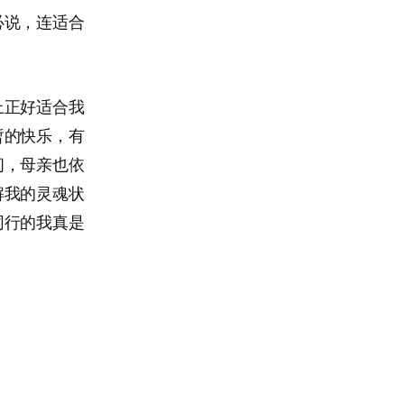
必说，连适合
上正好适合我
暂的快乐，有
间，母亲也依
解我的灵魂状
同行的我真是