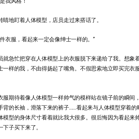
是我风格！”
转睛地盯着人体模型，店员走过来搭话了。
那件衣服，看起来一定会像绅士一样的。”
员就急忙把穿在人体模型上的衣服脱下来递给了我。想象
士一样的我，不由得扬起了嘴角。不假思索地立即买完衣
衣服期待着像人体模型一样帅气的模样站在镜子前的瞬间
手背的长袖，滑落下来的裤子……看起来与人体模型穿着的
体模型的身体尺寸看着就比我大很多。很后悔因为看起来
一下子买下来了。