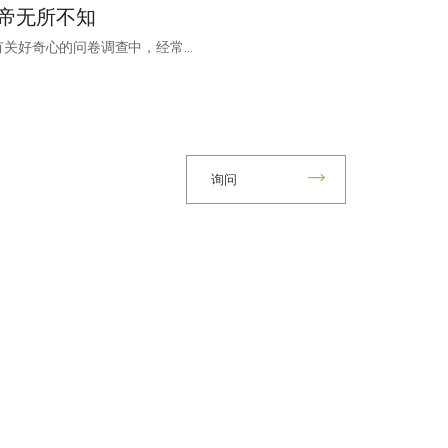
帝无所不知
有关好奇心的问卷调查中，经常…
询问