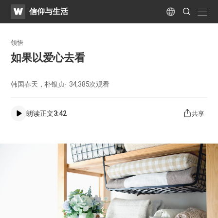
WATV
Search
信仰与生活
Submit
naviga
Language
领悟
如果以爱心去看
韩国春天，朴银贞
34,385
次观看
朗读正文
3:42
共享