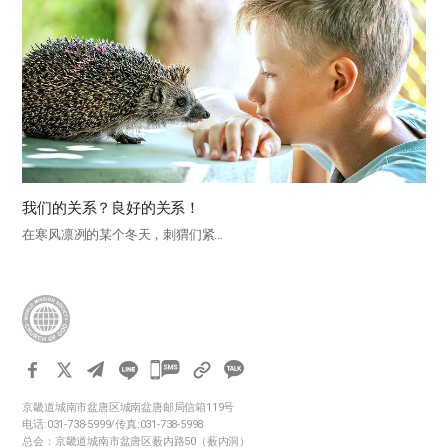
我们的关系？良好的关系！
在寒风凛冽的某个冬天，刺猬们紧…
카
카
京畿道城南市盆唐区城南盆唐邮局信箱119号
오
电话:031-738-5999/传真:031-738-5998
톡
总会：京畿道城南市盆唐区薮内路50（薮内洞）