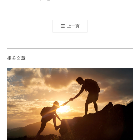
카
오
톡
上一页
공
유
하
기
相关文章