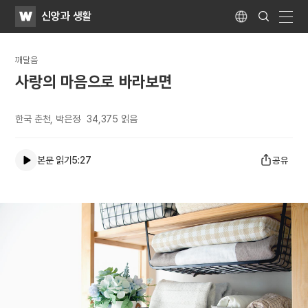
WATV
Search
신앙과 생활
Submit
Language
naviga
깨달음
사랑의 마음으로 바라보면
한국 춘천, 박은정
34,375
읽음
본문 읽기
5:27
공유